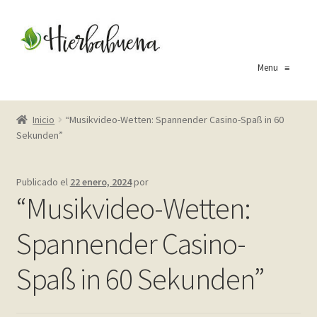
Ir
Ir
a
al
la
contenido
Menu
≡
navegación
Inicio
Inicio
“Musikvideo-Wetten: Spannender Casino-Spaß in 60
Sekunden”
About Us
Blog
Publicado el
22 enero, 2024
por
“Musikvideo-Wetten:
Carrito
Spannender Casino-
Cart
Spaß in 60 Sekunden”
Checkout