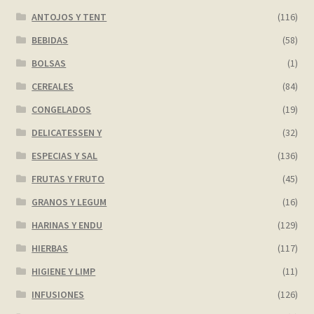
ANTOJOS Y TENT
(116)
My account
BEBIDAS
(58)
BOLSAS
(1)
Página de ejemplo
CEREALES
(84)
Privacy Policy
CONGELADOS
(19)
DELICATESSEN Y
(32)
Sample Page
ESPECIAS Y SAL
(136)
Shop
FRUTAS Y FRUTO
(45)
GRANOS Y LEGUM
(16)
Tienda
HARINAS Y ENDU
(129)
HIERBAS
(117)
Wishlist
HIGIENE Y LIMP
(11)
Wishlist
INFUSIONES
(126)