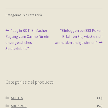
Contact
Categorías: Sin categoría
Finalizar compra
Frequently Questions
Navegación
Anterior:
Siguiente:
“Login BDT: Einfacher
“Einloggen bei 888 Poker:
Zugang zum Casino für ein
Erfahren Sie, wie Sie sich
de
Home shop 2 – restaurant
unvergessliches
anmelden und gewinnen”
entradas
Spielerlebnis”
Home shop 3 – organic
Home shop 4 – wine
home_
Categorías del producto
inicio
ACEITES
(39)
Mi cuenta
ADEREZOS
(57)