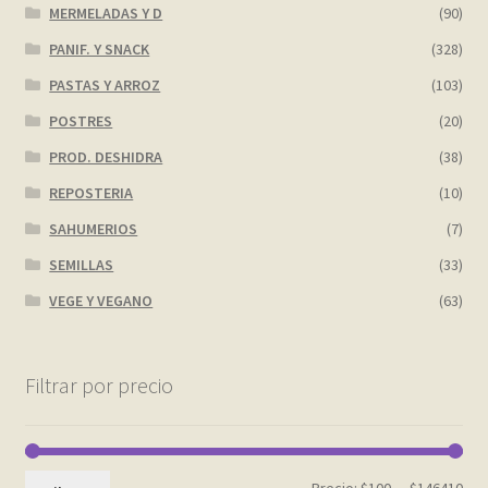
MERMELADAS Y D
(90)
PANIF. Y SNACK
(328)
PASTAS Y ARROZ
(103)
POSTRES
(20)
PROD. DESHIDRA
(38)
REPOSTERIA
(10)
SAHUMERIOS
(7)
SEMILLAS
(33)
VEGE Y VEGANO
(63)
Filtrar por precio
Pre
Pre
Precio:
$100
—
$146410