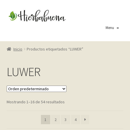
Ir
Ir
a
al
la
contenido
Menu
≡
navegación
Inicio
Inicio
Productos etiquetados “LUWER”
About Us
LUWER
Blog
Carrito
Mostrando 1–16 de 54 resultados
Cart
Checkout
1
2
3
4