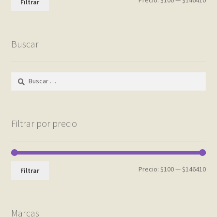
Filtrar
mín
máx
Buscar
Buscar:
Filtrar por precio
Pre
Pre
Precio:
$100
—
$146410
Filtrar
mín
máx
Marcas