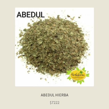
Contact
Finalizar compra
Frequently Questions
Home shop 2 – restaurant
Home shop 3 – organic
Home shop 4 – wine
home_
inicio
ABEDUL HIERBA
$7222
Mi cuenta