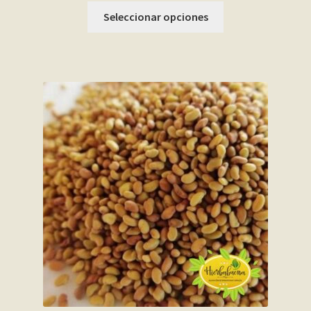
Seleccionar opciones
My account
Página de ejemplo
Privacy Policy
Sample Page
Shop
Tienda
Wishlist
Wishlist