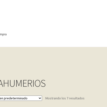
ompra
ontact
Finalizar compra
Frequently Questions
anic
Home shop 4 – wine
home_
inicio
Mi cuenta
My account
e
Shop
Tienda
Wishlist
Wishlist
AHUMERIOS
Mostrando los 7 resultados