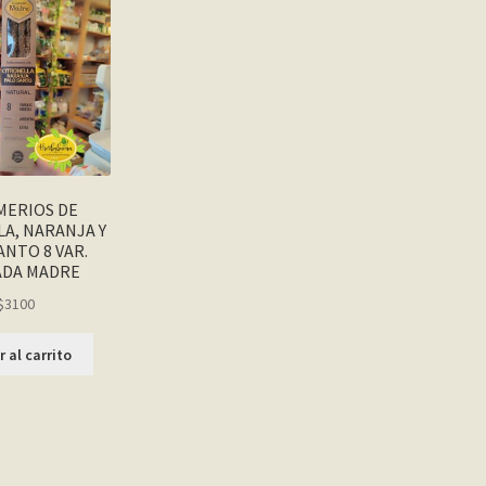
MERIOS DE
A, NARANJA Y
ANTO 8 VAR.
ADA MADRE
$
3100
 al carrito