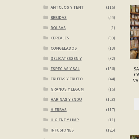
ANTOJOS Y TENT
(116)
BEBIDAS
(55)
BOLSAS
(1)
CEREALES
(83)
CONGELADOS
(19)
DELICATESSEN Y
(32)
SA
ESPECIAS Y SAL
(136)
C
FRUTAS Y FRUTO
(44)
VA
GRANOS Y LEGUM
(16)
HARINAS Y ENDU
(128)
HIERBAS
(117)
HIGIENE Y LIMP
(11)
INFUSIONES
(125)