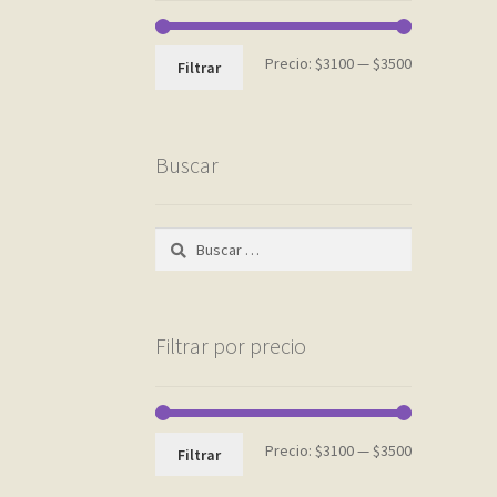
Precio
Precio
Precio:
$3100
—
$3500
Filtrar
mínimo
máximo
Buscar
Buscar:
Filtrar por precio
Precio
Precio
Precio:
$3100
—
$3500
Filtrar
mínimo
máximo