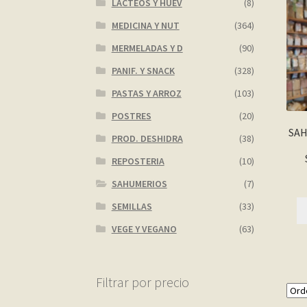
LACTEOS Y HUEV
(8)
MEDICINA Y NUT
(364)
MERMELADAS Y D
(90)
PANIF. Y SNACK
(328)
PASTAS Y ARROZ
(103)
POSTRES
(20)
SAH
PROD. DESHIDRA
(38)
REPOSTERIA
(10)
SAHUMERIOS
(7)
SEMILLAS
(33)
VEGE Y VEGANO
(63)
Filtrar por precio