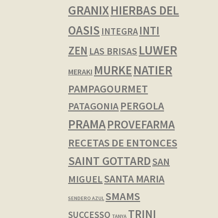
GRANIX
HIERBAS DEL
OASIS
INTI
INTEGRA
LUWER
ZEN
LAS BRISAS
NATIER
MURKE
MERAKI
PAMPAGOURMET
PERGOLA
PATAGONIA
PRAMA
PROVEFARMA
RECETAS DE ENTONCES
SAINT GOTTARD
SAN
SANTA MARIA
MIGUEL
SMAMS
SENDERO AZUL
TRINI
SUCCESSO
TANYA