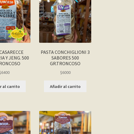
 CASARECCE
PASTA CONCHIGLIONI 3
A Y JENG. 500
SABORES 500
TRONCOSO
GR.TRONCOSO
$
6400
$
6000
 al carrito
Añadir al carrito