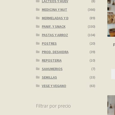
LACTEOS Y HUEV
(8)
MEDICINA Y NUT
(366)
MERMELADAS Y D
(89)
PANIF. Y SNACK
(330)
PASTAS Y ARROZ
(104)
POSTRES
(20)
PROD. DESHIDRA
(39)
REPOSTERIA
(10)
SAHUMERIOS
(7)
SEMILLAS
(33)
VEGE Y VEGANO
(63)
Filtrar por precio