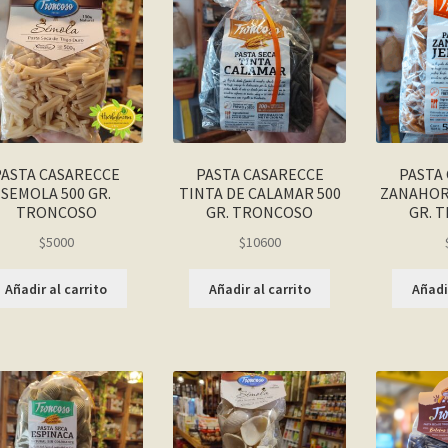
PASTA CASARECCE
PASTA CASARECCE
PASTA
SEMOLA 500 GR.
TINTA DE CALAMAR 500
ZANAHORI
TRONCOSO
GR. TRONCOSO
GR. 
$
5000
$
10600
Añadir al carrito
Añadir al carrito
Añadir