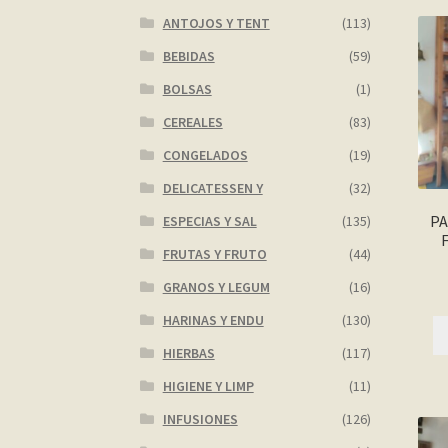
ANTOJOS Y TENT
(113)
BEBIDAS
(59)
BOLSAS
(1)
CEREALES
(83)
CONGELADOS
(19)
DELICATESSEN Y
(32)
PA
ESPECIAS Y SAL
(135)
FRUTAS Y FRUTO
(44)
GRANOS Y LEGUM
(16)
HARINAS Y ENDU
(130)
HIERBAS
(117)
HIGIENE Y LIMP
(11)
INFUSIONES
(126)