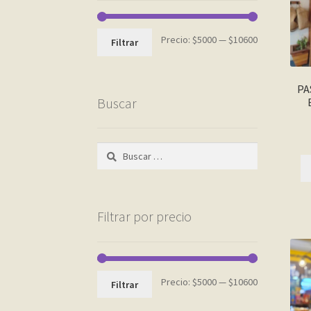
Precio
Precio
Precio:
$5000
—
$10600
Filtrar
mínimo
máximo
PA
Buscar
Buscar:
Filtrar por precio
Precio
Precio
Precio:
$5000
—
$10600
Filtrar
mínimo
máximo