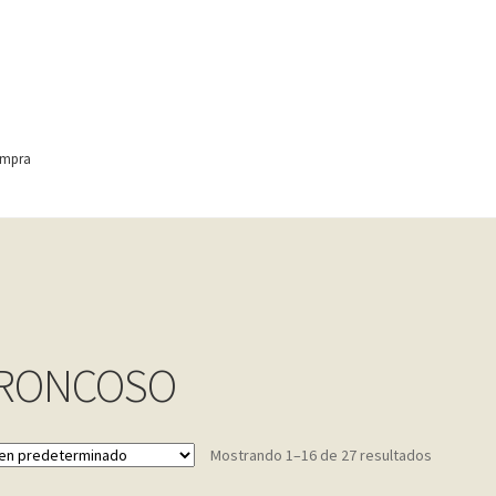
ompra
ontact
Finalizar compra
Frequently Questions
anic
Home shop 4 – wine
home_
inicio
Mi cuenta
My account
e
Shop
Tienda
Wishlist
Wishlist
RONCOSO
Mostrando 1–16 de 27 resultados