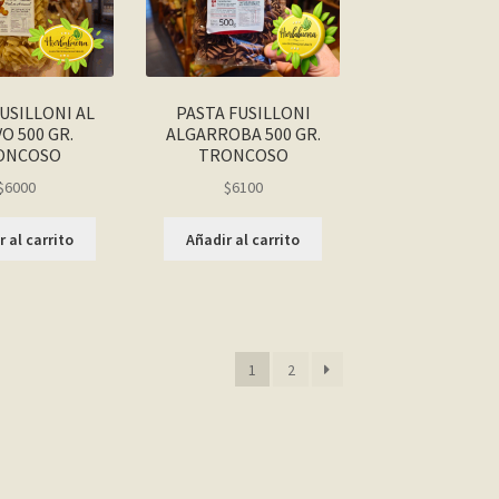
USILLONI AL
PASTA FUSILLONI
O 500 GR.
ALGARROBA 500 GR.
ONCOSO
TRONCOSO
$
6000
$
6100
 al carrito
Añadir al carrito
1
2