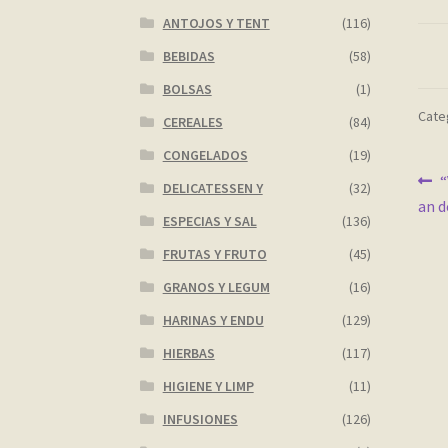
ANTOJOS Y TENT
(116)
BEBIDAS
(58)
BOLSAS
(1)
Categ
CEREALES
(84)
CONGELADOS
(19)
Na
A
“
DELICATESSEN Y
(32)
an d
d
ESPECIAS Y SAL
(136)
en
FRUTAS Y FRUTO
(45)
GRANOS Y LEGUM
(16)
HARINAS Y ENDU
(129)
HIERBAS
(117)
HIGIENE Y LIMP
(11)
INFUSIONES
(126)