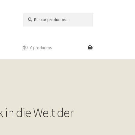
Buscar
Buscar
por:
$
0
0 productos
 in die Welt der