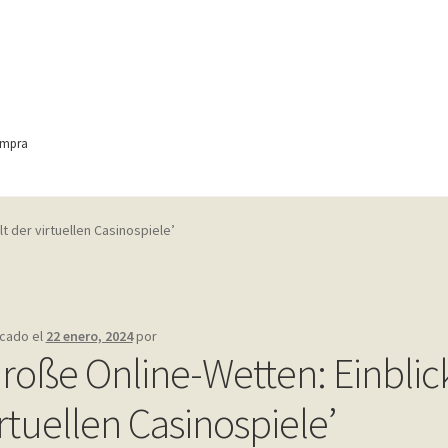
ompra
ontact
Finalizar compra
Frequently Questions
lt der virtuellen Casinospiele’
anic
Home shop 4 – wine
home_
inicio
Mi cuenta
My account
e
Shop
Tienda
Wishlist
Wishlist
icado el
22 enero, 2024
por
Große Online-Wetten: Einblick
irtuellen Casinospiele’