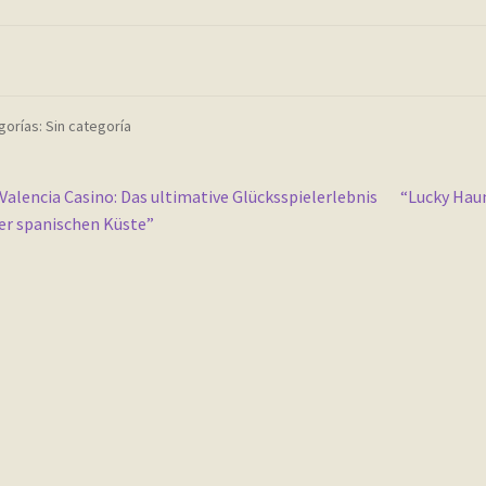
orías: Sin categoría
vegación
nterior:
Siguiente:
Valencia Casino: Das ultimative Glücksspielerlebnis
“Lucky Hau
er spanischen Küste”
e
tradas