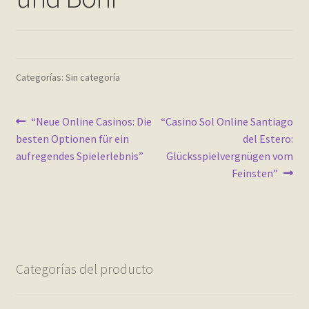
Contact
Finalizar compra
Categorías: Sin categoría
Frequently Questions
Home shop 2 – restaurant
Navegación
Anterior:
Siguiente:
“Neue Online Casinos: Die
“Casino Sol Online Santiago
besten Optionen für ein
del Estero:
de
Home shop 3 – organic
aufregendes Spielerlebnis”
Glücksspielvergnügen vom
entradas
Feinsten”
Home shop 4 – wine
home_
inicio
Categorías del producto
Mi cuenta