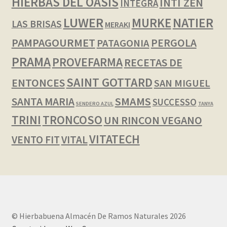
HIERBAS DEL OASIS
INTI ZEN
INTEGRA
LUWER
NATIER
MURKE
LAS BRISAS
MERAKI
PAMPAGOURMET
PERGOLA
PATAGONIA
PRAMA
PROVEFARMA
RECETAS DE
SAINT GOTTARD
ENTONCES
SAN MIGUEL
SMAMS
SANTA MARIA
SUCCESSO
SENDERO AZUL
TANYA
TRINI
TRONCOSO
UN RINCON VEGANO
VITATECH
VENTO FIT
VITAL
© Hierbabuena Almacén De Ramos Naturales 2026