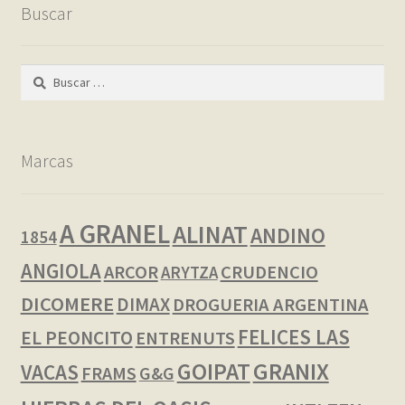
Buscar
Buscar:
Marcas
A GRANEL
ALINAT
ANDINO
1854
ANGIOLA
ARCOR
CRUDENCIO
ARYTZA
DICOMERE
DIMAX
DROGUERIA ARGENTINA
FELICES LAS
EL PEONCITO
ENTRENUTS
GOIPAT
GRANIX
VACAS
FRAMS
G&G