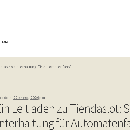
ompra
ontact
Finalizar compra
Frequently Questions
e Casino-Unterhaltung für Automatenfans”
anic
Home shop 4 – wine
home_
inicio
Mi cuenta
My account
e
Shop
Tienda
Wishlist
Wishlist
icado el
22 enero, 2024
por
Ein Leitfaden zu Tiendaslot:
nterhaltung für Automatenf