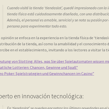
Cuando visité la tienda ‘tiendaslot’, quedé impresionado con la 
tienda física está cuidadosamente diseñada, con una distribuci
Además, el personal es amable, servicial y se nota su pasión por 
persona para experimentar todo esto.
 opinión se enfoca en la experiencia en la tienda física de ‘tiendasl
istribución de la tienda, así como la amabilidad y el conocimiento 
ercibe en el establecimiento, invitando a los lectores a visitar la t
utung von Slotting: Alles, was Sie über Spielautomaten wissen m
atliche Lotterien: Chancen, Gewinne und Spaß”
eo Poker: Spielstrategien und Gewinnchancen im Casino”
perto en innovación tecnológica:
En ‘tiendaslot’ se pueden encontrar las últimas novedades en el