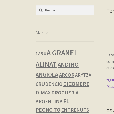
Buscar:
Ex
Marcas
A GRANEL
1854
Esta
como
ALINAT
ANDINO
que 
ANGIOLA
ARCOR
ARYTZA
“Qui
DICOMERE
CRUDENCIO
“Cas
DIMAX
DROGUERIA
EL
ARGENTINA
Ex
PEONCITO
ENTRENUTS