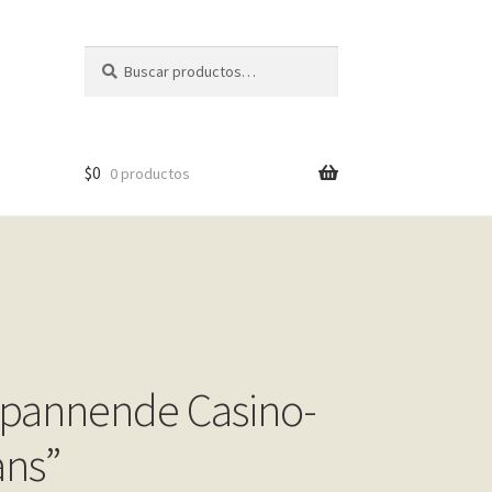
Buscar
Buscar
por:
$
0
0 productos
 Spannende Casino-
ans”