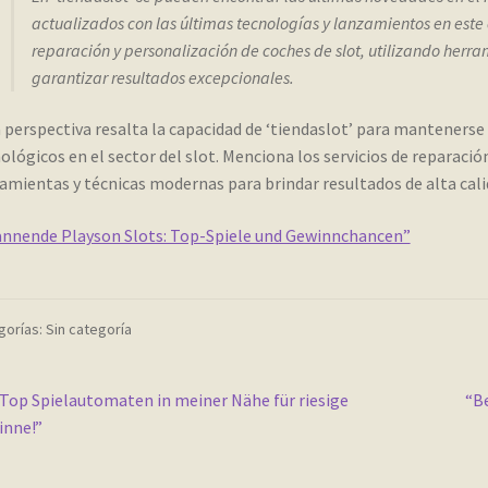
actualizados con las últimas tecnologías y lanzamientos en este
reparación y personalización de coches de slot, utilizando herr
garantizar resultados excepcionales.
 perspectiva resalta la capacidad de ‘tiendaslot’ para mantenerse 
ológicos en el sector del slot. Menciona los servicios de reparació
amientas y técnicas modernas para brindar resultados de alta cali
nnende Playson Slots: Top-Spiele und Gewinnchancen”
orías: Sin categoría
vegación
nterior:
Sig
Top Spielautomaten in meiner Nähe für riesige
“Be
inne!”
e