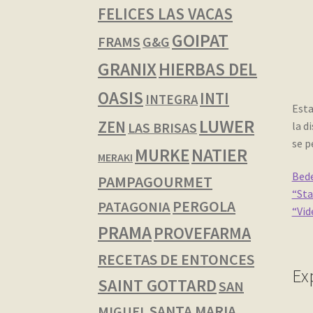
FELICES LAS VACAS
GOIPAT
FRAMS
G&G
GRANIX
HIERBAS DEL
OASIS
INTI
INTEGRA
Esta
LUWER
ZEN
la d
LAS BRISAS
se p
NATIER
MURKE
MERAKI
Bede
PAMPAGOURMET
“Sta
PERGOLA
PATAGONIA
“Vid
PRAMA
PROVEFARMA
RECETAS DE ENTONCES
Ex
SAINT GOTTARD
SAN
SANTA MARIA
MIGUEL