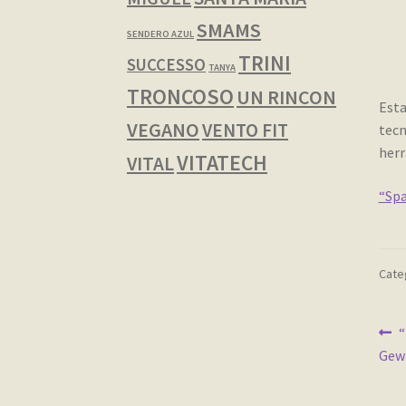
SMAMS
SENDERO AZUL
TRINI
SUCCESSO
TANYA
TRONCOSO
UN RINCON
Esta
VEGANO
VENTO FIT
tecn
herr
VITATECH
VITAL
“Spa
Categ
Na
A
“
Gew
d