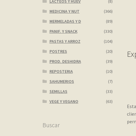
LACTEOS Y HUEV
(8)
MEDICINA Y NUT
(366)
MERMELADAS Y D
(89)
PANIF. Y SNACK
(330)
PASTAS Y ARROZ
(104)
POSTRES
(20)
Ex
PROD. DESHIDRA
(39)
REPOSTERIA
(10)
SAHUMERIOS
(7)
SEMILLAS
(33)
VEGE Y VEGANO
(63)
Esta
clie
perm
Buscar