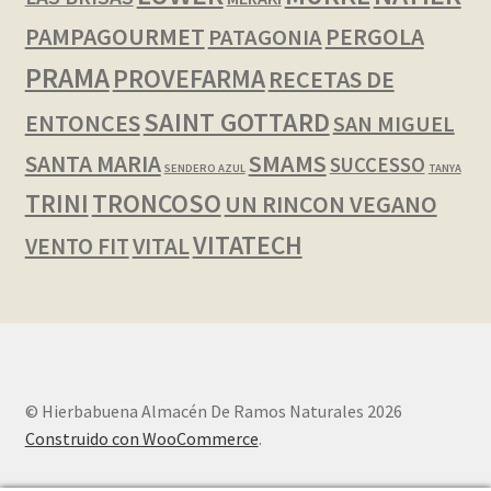
PAMPAGOURMET
PERGOLA
PATAGONIA
PRAMA
PROVEFARMA
RECETAS DE
SAINT GOTTARD
ENTONCES
SAN MIGUEL
SMAMS
SANTA MARIA
SUCCESSO
SENDERO AZUL
TANYA
TRINI
TRONCOSO
UN RINCON VEGANO
VITATECH
VENTO FIT
VITAL
© Hierbabuena Almacén De Ramos Naturales 2026
Construido con WooCommerce
.