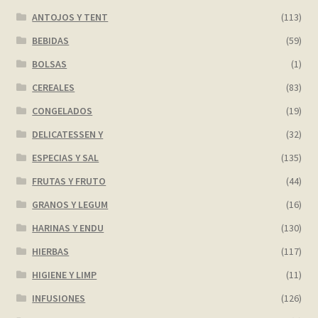
ANTOJOS Y TENT
(113)
My account
BEBIDAS
(59)
BOLSAS
(1)
Página de ejemplo
CEREALES
(83)
Privacy Policy
CONGELADOS
(19)
DELICATESSEN Y
(32)
Sample Page
ESPECIAS Y SAL
(135)
Shop
FRUTAS Y FRUTO
(44)
GRANOS Y LEGUM
(16)
Tienda
HARINAS Y ENDU
(130)
HIERBAS
(117)
Wishlist
HIGIENE Y LIMP
(11)
Wishlist
INFUSIONES
(126)