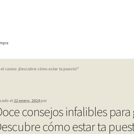
ompra
ontact
Finalizar compra
Frequently Questions
 el casino: ¡Descubre cómo estar ta puesto!”
anic
Home shop 4 – wine
home_
inicio
Mi cuenta
My account
e
Shop
Tienda
Wishlist
Wishlist
icado el
22 enero, 2024
por
Doce consejos infalibles para 
Descubre cómo estar ta puest