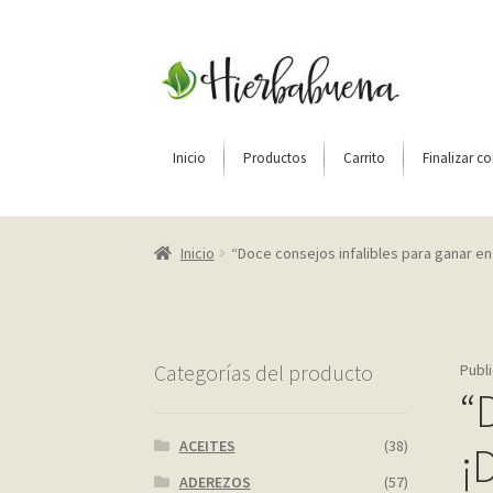
Ir
Ir
a
al
la
contenido
navegación
Inicio
Productos
Carrito
Finalizar c
Inicio
About Us
Blog
Carrito
Cart
Checkout
C
Inicio
“Doce consejos infalibles para ganar en
Home shop 2 – restaurant
Home shop 3 – org
Página de ejemplo
Privacy Policy
Sample Pag
Categorías del producto
Publ
“
ACEITES
(38)
¡
ADEREZOS
(57)