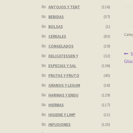
ANTOJOS Y TENT
(116)
BEBIDAS
(57)
BOLSAS
(1)
Categ
CEREALES
(83)
CONGELADOS
(19)
Na
A
S
DELICATESSEN Y
(32)
Glüc
d
ESPECIAS Y SAL
(136)
en
FRUTAS Y FRUTO
(45)
GRANOS Y LEGUM
(16)
HARINAS Y ENDU
(129)
HIERBAS
(117)
HIGIENE Y LIMP
(11)
INFUSIONES
(125)