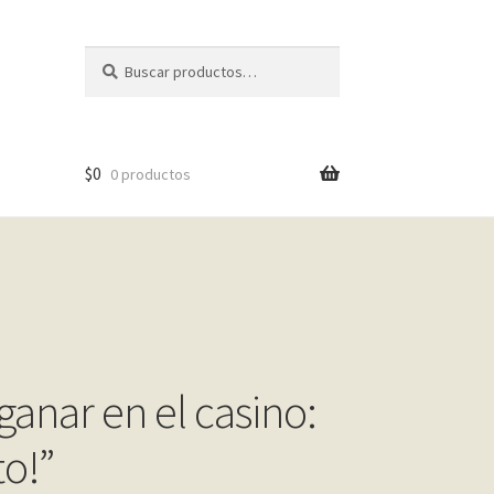
Buscar
Buscar
por:
$
0
0 productos
ganar en el casino:
o!”