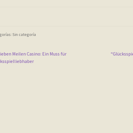
orías: Sin categoría
vegación
nterior:
Siguiente:
ieben Meilen Casino: Ein Muss für
“Glücksspi
ksspielliebhaber
e
tradas