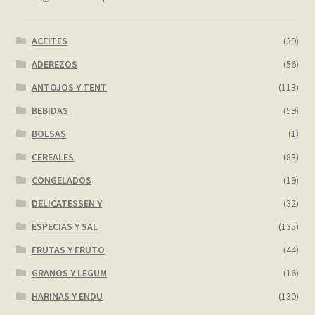
My account
ACEITES
(39)
ADEREZOS
(56)
Página de ejemplo
ANTOJOS Y TENT
(113)
Privacy Policy
BEBIDAS
(59)
BOLSAS
(1)
Sample Page
CEREALES
(83)
Shop
CONGELADOS
(19)
DELICATESSEN Y
(32)
Tienda
ESPECIAS Y SAL
(135)
FRUTAS Y FRUTO
(44)
Wishlist
GRANOS Y LEGUM
(16)
Wishlist
HARINAS Y ENDU
(130)