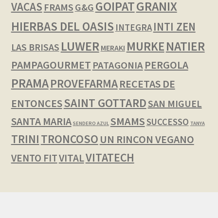
GOIPAT
GRANIX
VACAS
FRAMS
G&G
HIERBAS DEL OASIS
INTI ZEN
INTEGRA
LUWER
NATIER
MURKE
LAS BRISAS
MERAKI
PAMPAGOURMET
PERGOLA
PATAGONIA
PRAMA
PROVEFARMA
RECETAS DE
SAINT GOTTARD
ENTONCES
SAN MIGUEL
SMAMS
SANTA MARIA
SUCCESSO
SENDERO AZUL
TANYA
TRINI
TRONCOSO
UN RINCON VEGANO
VITATECH
VENTO FIT
VITAL