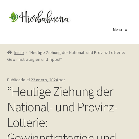
Ir
Ir
a
al
la
contenido
Menu
≡
navegación
Inicio
Inicio
“Heutige Ziehung der National- und Provinz-Lotterie:
Gewinnstrategien und Tipps!”
About Us
Blog
Publicado el
22 enero, 2024
por
“Heutige Ziehung der
Carrito
National- und Provinz-
Cart
Lotterie:
Checkout
Gewinnstrategien und