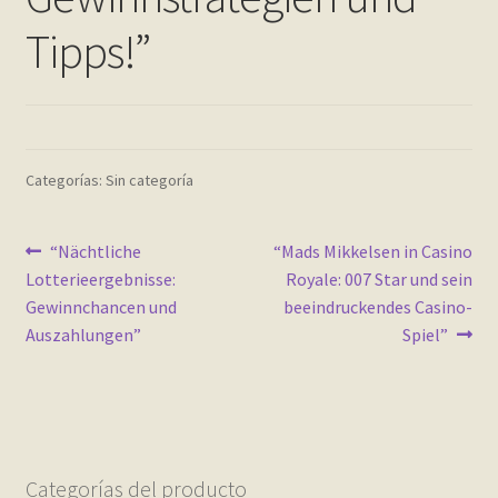
Contact
Tipps!”
Finalizar compra
Frequently Questions
Categorías: Sin categoría
Home shop 2 – restaurant
Navegación
Home shop 3 – organic
Anterior:
Siguiente:
“Nächtliche
“Mads Mikkelsen in Casino
Lotterieergebnisse:
Royale: 007 Star und sein
de
Gewinnchancen und
beeindruckendes Casino-
Home shop 4 – wine
entradas
Auszahlungen”
Spiel”
home_
inicio
Mi cuenta
Categorías del producto