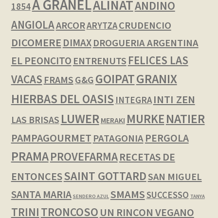
A GRANEL
ALINAT
ANDINO
1854
ANGIOLA
ARCOR
CRUDENCIO
ARYTZA
DICOMERE
DIMAX
DROGUERIA ARGENTINA
FELICES LAS
EL PEONCITO
ENTRENUTS
GOIPAT
GRANIX
VACAS
FRAMS
G&G
HIERBAS DEL OASIS
INTI ZEN
INTEGRA
LUWER
NATIER
MURKE
LAS BRISAS
MERAKI
PAMPAGOURMET
PERGOLA
PATAGONIA
PRAMA
PROVEFARMA
RECETAS DE
SAINT GOTTARD
ENTONCES
SAN MIGUEL
SMAMS
SANTA MARIA
SUCCESSO
SENDERO AZUL
TANYA
TRINI
TRONCOSO
UN RINCON VEGANO