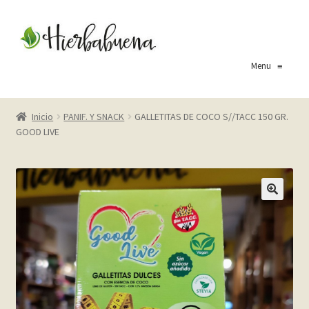
Ir
Ir
a
al
la
contenido
Menu
≡
navegación
Inicio
Inicio
PANIF. Y SNACK
GALLETITAS DE COCO S//TACC 150 GR.
GOOD LIVE
About Us
Blog
Carrito
Cart
Checkout