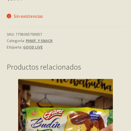
My account
Sin existencias
Página de ejemplo
SKU:
7798365700057
Categoría:
PANIF. Y SNACK
Privacy Policy
Etiqueta:
GOOD LIVE
Sample Page
Productos relacionados
Shop
Tienda
Wishlist
Wishlist