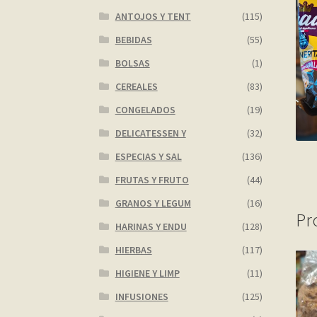
ANTOJOS Y TENT
(115)
BEBIDAS
(55)
BOLSAS
(1)
CEREALES
(83)
CONGELADOS
(19)
DELICATESSEN Y
(32)
ESPECIAS Y SAL
(136)
FRUTAS Y FRUTO
(44)
GRANOS Y LEGUM
(16)
Pr
HARINAS Y ENDU
(128)
HIERBAS
(117)
HIGIENE Y LIMP
(11)
INFUSIONES
(125)