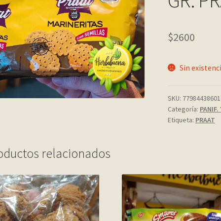
GR. P
$
2600
Sin existenc
SKU:
77984438601
Categoría:
PANIF.
Etiqueta:
PRAAT
oductos relacionados