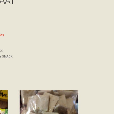
RAAT
ias
09
 Y SNACK