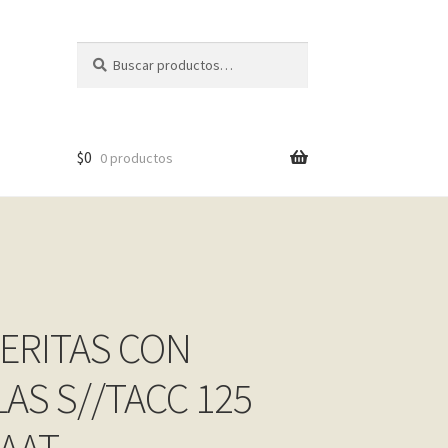
Buscar
Buscar
por:
$
0
0 productos
ERITAS CON
AS S//TACC 125