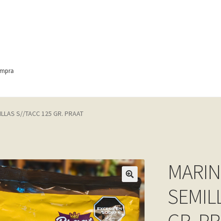
ompra
ontact
Finalizar compra
Frequently Questions
LLAS S//TACC 125 GR. PRAAT
anic
Home shop 4 – wine
home_
inicio
Mi cuenta
My account
e
Shop
Tienda
Wishlist
Wishlist
MARIN
SEMILL