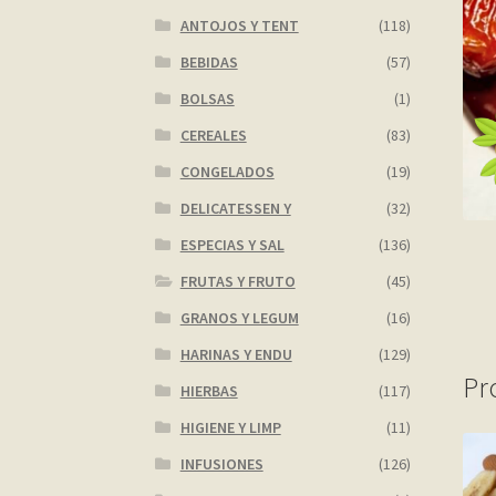
ANTOJOS Y TENT
(118)
BEBIDAS
(57)
BOLSAS
(1)
CEREALES
(83)
CONGELADOS
(19)
DELICATESSEN Y
(32)
ESPECIAS Y SAL
(136)
FRUTAS Y FRUTO
(45)
GRANOS Y LEGUM
(16)
HARINAS Y ENDU
(129)
Pr
HIERBAS
(117)
HIGIENE Y LIMP
(11)
INFUSIONES
(126)