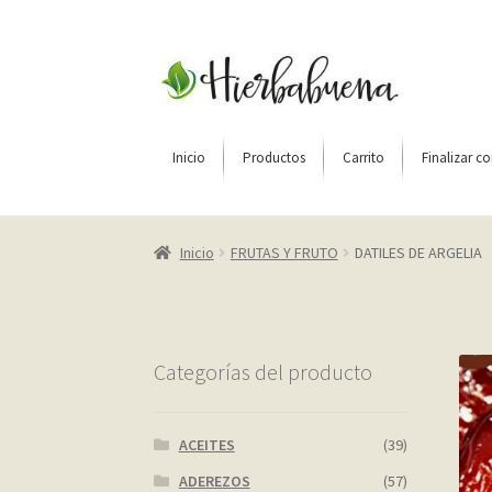
Ir
Ir
a
al
la
contenido
navegación
Inicio
Productos
Carrito
Finalizar c
Inicio
About Us
Blog
Carrito
Cart
Checkout
C
Inicio
FRUTAS Y FRUTO
DATILES DE ARGELIA
Home shop 2 – restaurant
Home shop 3 – org
Página de ejemplo
Privacy Policy
Sample Pag
Categorías del producto
ACEITES
(39)
ADEREZOS
(57)