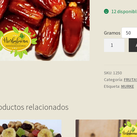
12 disponib
Gramos
DATILES
DE
ARGELIA
cantidad
SKU:
1250
Categoría:
FRUTA
Etiqueta:
MURKE
oductos relacionados