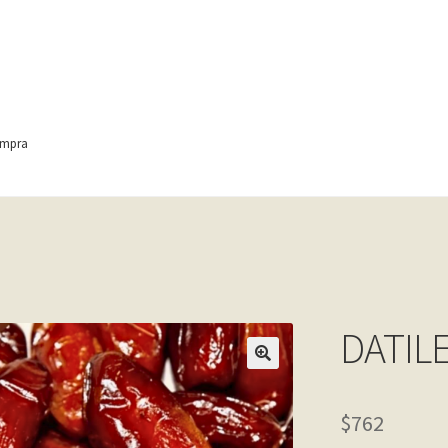
ompra
ontact
Finalizar compra
Frequently Questions
anic
Home shop 4 – wine
home_
inicio
Mi cuenta
My account
e
Shop
Tienda
Wishlist
Wishlist
DATILE
$762