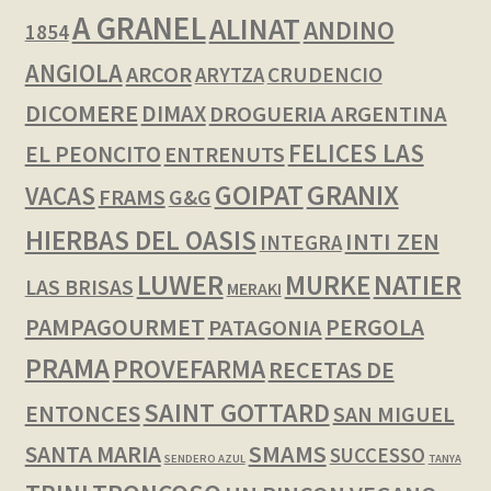
A GRANEL
ALINAT
ANDINO
1854
ANGIOLA
ARCOR
CRUDENCIO
ARYTZA
DICOMERE
DIMAX
DROGUERIA ARGENTINA
FELICES LAS
EL PEONCITO
ENTRENUTS
GOIPAT
GRANIX
VACAS
FRAMS
G&G
HIERBAS DEL OASIS
INTI ZEN
INTEGRA
LUWER
NATIER
MURKE
LAS BRISAS
MERAKI
PAMPAGOURMET
PERGOLA
PATAGONIA
PRAMA
PROVEFARMA
RECETAS DE
SAINT GOTTARD
ENTONCES
SAN MIGUEL
SMAMS
SANTA MARIA
SUCCESSO
SENDERO AZUL
TANYA