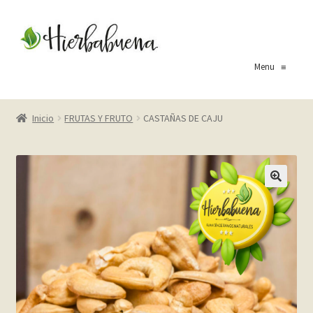
Ir
Ir
a
al
la
contenido
Menu
≡
navegación
Inicio
Inicio
FRUTAS Y FRUTO
CASTAÑAS DE CAJU
About Us
Blog
Carrito
Cart
Checkout