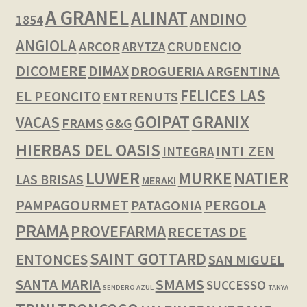
A GRANEL
ALINAT
ANDINO
1854
ANGIOLA
ARCOR
CRUDENCIO
ARYTZA
DICOMERE
DIMAX
DROGUERIA ARGENTINA
FELICES LAS
EL PEONCITO
ENTRENUTS
GOIPAT
GRANIX
VACAS
FRAMS
G&G
HIERBAS DEL OASIS
INTI ZEN
INTEGRA
LUWER
NATIER
MURKE
LAS BRISAS
MERAKI
PAMPAGOURMET
PERGOLA
PATAGONIA
PRAMA
PROVEFARMA
RECETAS DE
SAINT GOTTARD
ENTONCES
SAN MIGUEL
SMAMS
SANTA MARIA
SUCCESSO
SENDERO AZUL
TANYA