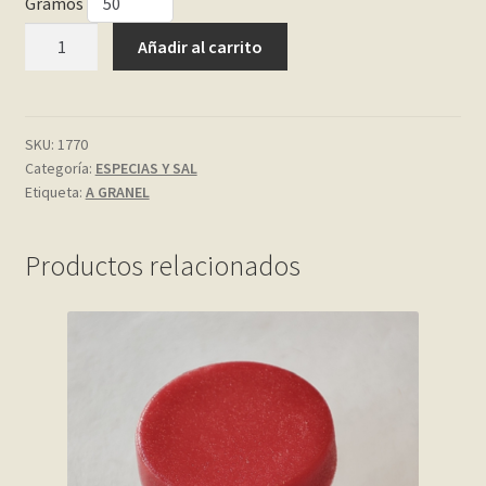
Gramos
CURCUMA
My account
Añadir al carrito
cantidad
Página de ejemplo
SKU:
1770
Privacy Policy
Categoría:
ESPECIAS Y SAL
Etiqueta:
A GRANEL
Sample Page
Productos relacionados
Shop
Tienda
Wishlist
Wishlist