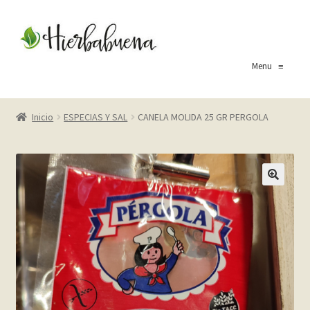
Ir
Ir
a
al
la
contenido
Menu
≡
navegación
Inicio
Inicio
ESPECIAS Y SAL
CANELA MOLIDA 25 GR PERGOLA
About Us
Blog
Carrito
Cart
Checkout