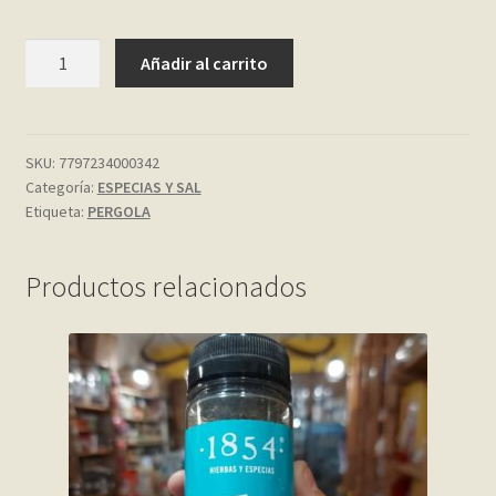
My account
CANELA
Añadir al carrito
MOLIDA
Página de ejemplo
25
GR
PERGOLA
Privacy Policy
SKU:
7797234000342
Categoría:
ESPECIAS Y SAL
cantidad
Etiqueta:
PERGOLA
Sample Page
Shop
Productos relacionados
Tienda
Wishlist
Wishlist