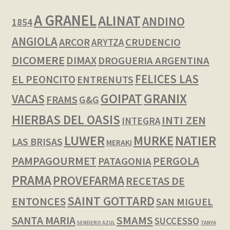
A GRANEL
ALINAT
ANDINO
1854
ANGIOLA
ARCOR
CRUDENCIO
ARYTZA
DICOMERE
DIMAX
DROGUERIA ARGENTINA
FELICES LAS
EL PEONCITO
ENTRENUTS
GOIPAT
GRANIX
VACAS
FRAMS
G&G
HIERBAS DEL OASIS
INTI ZEN
INTEGRA
LUWER
NATIER
MURKE
LAS BRISAS
MERAKI
PAMPAGOURMET
PERGOLA
PATAGONIA
PRAMA
PROVEFARMA
RECETAS DE
SAINT GOTTARD
ENTONCES
SAN MIGUEL
SMAMS
SANTA MARIA
SUCCESSO
SENDERO AZUL
TANYA