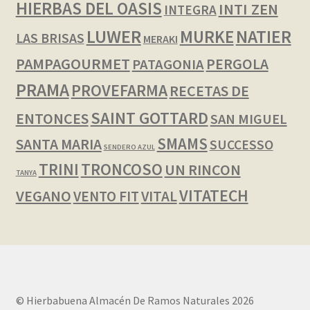
HIERBAS DEL OASIS
INTI ZEN
INTEGRA
LUWER
NATIER
MURKE
LAS BRISAS
MERAKI
PAMPAGOURMET
PERGOLA
PATAGONIA
PRAMA
PROVEFARMA
RECETAS DE
SAINT GOTTARD
ENTONCES
SAN MIGUEL
SMAMS
SANTA MARIA
SUCCESSO
SENDERO AZUL
TRINI
TRONCOSO
UN RINCON
TANYA
VITATECH
VEGANO
VENTO FIT
VITAL
© Hierbabuena Almacén De Ramos Naturales 2026