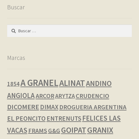
Buscar
Buscar:
Marcas
A GRANEL
ALINAT
ANDINO
1854
ANGIOLA
ARCOR
CRUDENCIO
ARYTZA
DICOMERE
DIMAX
DROGUERIA ARGENTINA
FELICES LAS
EL PEONCITO
ENTRENUTS
GOIPAT
GRANIX
VACAS
FRAMS
G&G