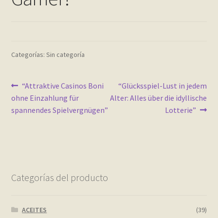
Contact
Finalizar compra
Categorías: Sin categoría
Frequently Questions
Home shop 2 – restaurant
Navegación
Anterior:
Siguiente:
“Attraktive Casinos Boni
“Glücksspiel-Lust in jedem
ohne Einzahlung für
Alter: Alles über die idyllische
de
Home shop 3 – organic
spannendes Spielvergnügen”
Lotterie”
entradas
Home shop 4 – wine
home_
Categorías del producto
inicio
ACEITES
(39)
Mi cuenta