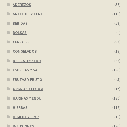
ADEREZOS
(57)
My account
ANTOJOS Y TENT
(116)
BEBIDAS
(58)
Página de ejemplo
BOLSAS
(1)
Privacy Policy
CEREALES
(84)
CONGELADOS
(19)
Sample Page
DELICATESSEN Y
(32)
ESPECIAS Y SAL
(136)
Shop
FRUTAS Y FRUTO
(45)
Tienda
GRANOS Y LEGUM
(16)
HARINAS Y ENDU
(129)
Wishlist
HIERBAS
(117)
Wishlist
HIGIENE Y LIMP
(11)
INFUSIONES
(126)