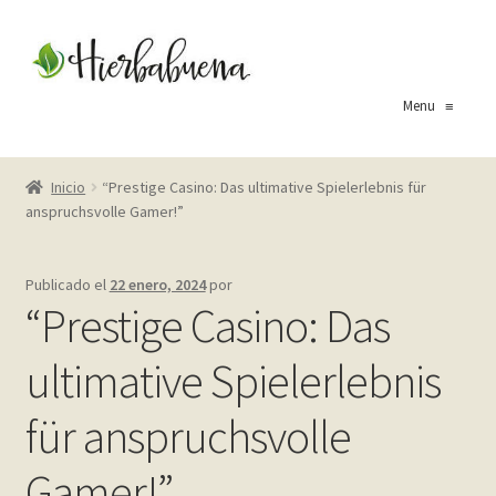
Ir
Ir
a
al
la
contenido
Menu
≡
navegación
Inicio
Inicio
“Prestige Casino: Das ultimative Spielerlebnis für
anspruchsvolle Gamer!”
About Us
Blog
Publicado el
22 enero, 2024
por
“Prestige Casino: Das
Carrito
ultimative Spielerlebnis
Cart
für anspruchsvolle
Checkout
Gamer!”