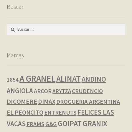
Buscar
Buscar:
Marcas
A GRANEL
ALINAT
ANDINO
1854
ANGIOLA
ARCOR
CRUDENCIO
ARYTZA
DICOMERE
DIMAX
DROGUERIA ARGENTINA
FELICES LAS
EL PEONCITO
ENTRENUTS
GOIPAT
GRANIX
VACAS
FRAMS
G&G