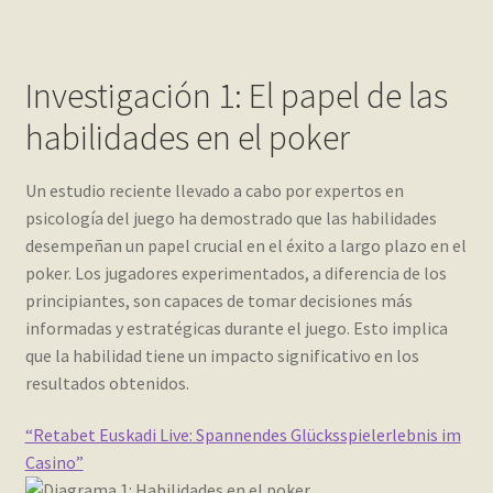
Investigación 1: El papel de las
habilidades en el poker
Un estudio reciente llevado a cabo por expertos en
psicología del juego ha demostrado que las habilidades
desempeñan un papel crucial en el éxito a largo plazo en el
poker. Los jugadores experimentados, a diferencia de los
principiantes, son capaces de tomar decisiones más
informadas y estratégicas durante el juego. Esto implica
que la habilidad tiene un impacto significativo en los
resultados obtenidos.
“Retabet Euskadi Live: Spannendes Glücksspielerlebnis im
Casino”