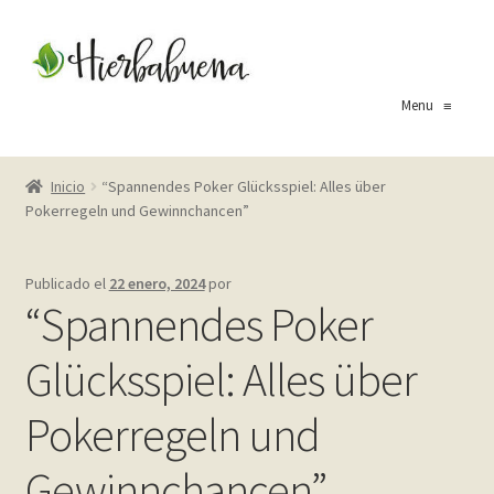
Ir
Ir
a
al
la
contenido
Menu
≡
navegación
Inicio
Inicio
“Spannendes Poker Glücksspiel: Alles über
Pokerregeln und Gewinnchancen”
About Us
Blog
Publicado el
22 enero, 2024
por
“Spannendes Poker
Carrito
Glücksspiel: Alles über
Cart
Pokerregeln und
Checkout
Gewinnchancen”