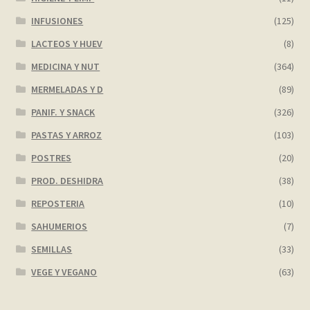
INFUSIONES
(125)
LACTEOS Y HUEV
(8)
MEDICINA Y NUT
(364)
MERMELADAS Y D
(89)
PANIF. Y SNACK
(326)
PASTAS Y ARROZ
(103)
POSTRES
(20)
PROD. DESHIDRA
(38)
REPOSTERIA
(10)
SAHUMERIOS
(7)
SEMILLAS
(33)
VEGE Y VEGANO
(63)