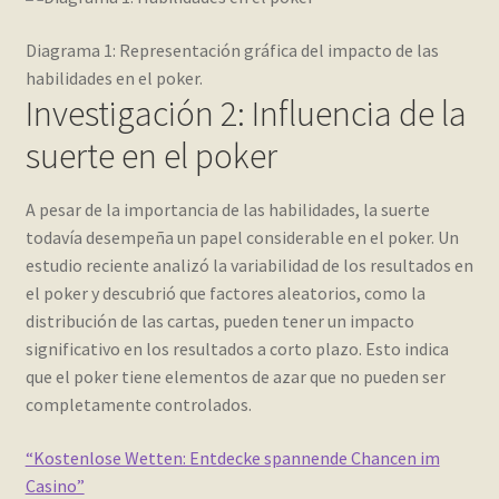
Diagrama 1: Representación gráfica del impacto de las
habilidades en el poker.
Investigación 2: Influencia de la
suerte en el poker
A pesar de la importancia de las habilidades, la suerte
todavía desempeña un papel considerable en el poker. Un
estudio reciente analizó la variabilidad de los resultados en
el poker y descubrió que factores aleatorios, como la
distribución de las cartas, pueden tener un impacto
significativo en los resultados a corto plazo. Esto indica
que el poker tiene elementos de azar que no pueden ser
completamente controlados.
“Kostenlose Wetten: Entdecke spannende Chancen im
Casino”