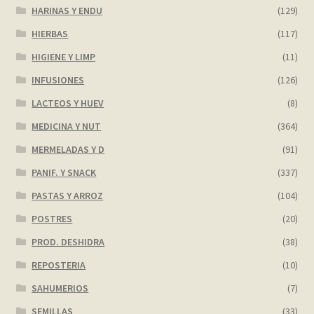
HARINAS Y ENDU
(129)
HIERBAS
(117)
HIGIENE Y LIMP
(11)
INFUSIONES
(126)
LACTEOS Y HUEV
(8)
MEDICINA Y NUT
(364)
MERMELADAS Y D
(91)
PANIF. Y SNACK
(337)
PASTAS Y ARROZ
(104)
POSTRES
(20)
PROD. DESHIDRA
(38)
REPOSTERIA
(10)
SAHUMERIOS
(7)
SEMILLAS
(33)