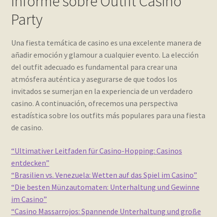
Informe sobre Outfit Casino
Party
My account
Una fiesta temática de casino es una excelente manera de
Página de ejemplo
añadir emoción y glamour a cualquier evento. La elección
del outfit adecuado es fundamental para crear una
Privacy Policy
atmósfera auténtica y asegurarse de que todos los
invitados se sumerjan en la experiencia de un verdadero
Sample Page
casino. A continuación, ofrecemos una perspectiva
estadística sobre los outfits más populares para una fiesta
Shop
de casino.
Tienda
“Ultimativer Leitfaden für Casino-Hopping: Casinos
entdecken”
Wishlist
“Brasilien vs. Venezuela: Wetten auf das Spiel im Casino”
“Die besten Münzautomaten: Unterhaltung und Gewinne
im Casino”
Wishlist
“Casino Massarrojos: Spannende Unterhaltung und große