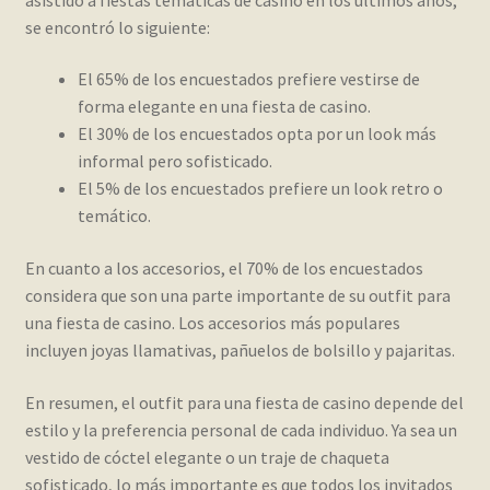
se encontró lo siguiente:
El 65% de los encuestados prefiere vestirse de
forma elegante en una fiesta de casino.
El 30% de los encuestados opta por un look más
informal pero sofisticado.
El 5% de los encuestados prefiere un look retro o
temático.
En cuanto a los accesorios, el 70% de los encuestados
considera que son una parte importante de su outfit para
una fiesta de casino. Los accesorios más populares
incluyen joyas llamativas, pañuelos de bolsillo y pajaritas.
En resumen, el outfit para una fiesta de casino depende del
estilo y la preferencia personal de cada individuo. Ya sea un
vestido de cóctel elegante o un traje de chaqueta
sofisticado, lo más importante es que todos los invitados