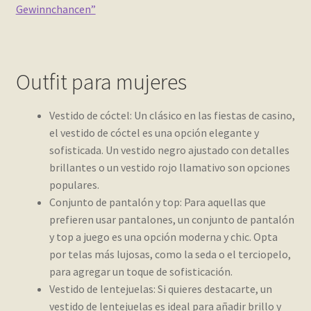
Gewinnchancen”
Outfit para mujeres
Vestido de cóctel: Un clásico en las fiestas de casino,
el vestido de cóctel es una opción elegante y
sofisticada. Un vestido negro ajustado con detalles
brillantes o un vestido rojo llamativo son opciones
populares.
Conjunto de pantalón y top: Para aquellas que
prefieren usar pantalones, un conjunto de pantalón
y top a juego es una opción moderna y chic. Opta
por telas más lujosas, como la seda o el terciopelo,
para agregar un toque de sofisticación.
Vestido de lentejuelas: Si quieres destacarte, un
vestido de lentejuelas es ideal para añadir brillo y