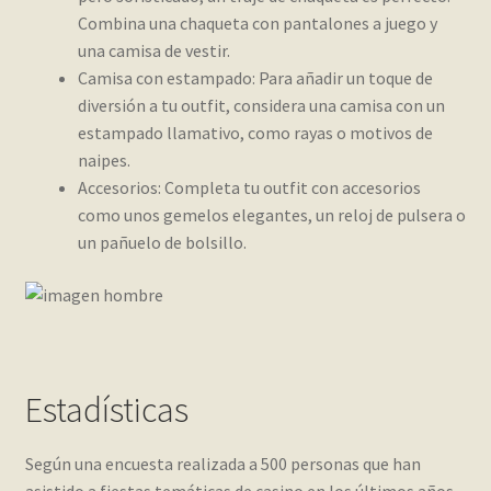
Combina una chaqueta con pantalones a juego y
una camisa de vestir.
Camisa con estampado: Para añadir un toque de
diversión a tu outfit, considera una camisa con un
estampado llamativo, como rayas o motivos de
naipes.
Accesorios: Completa tu outfit con accesorios
como unos gemelos elegantes, un reloj de pulsera o
un pañuelo de bolsillo.
Estadísticas
Según una encuesta realizada a 500 personas que han
asistido a fiestas temáticas de casino en los últimos años,