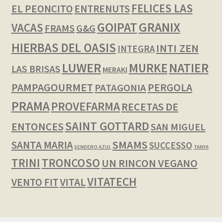
FELICES LAS
EL PEONCITO
ENTRENUTS
GOIPAT
GRANIX
VACAS
FRAMS
G&G
HIERBAS DEL OASIS
INTI ZEN
INTEGRA
LUWER
NATIER
MURKE
LAS BRISAS
MERAKI
PAMPAGOURMET
PERGOLA
PATAGONIA
PRAMA
PROVEFARMA
RECETAS DE
SAINT GOTTARD
ENTONCES
SAN MIGUEL
SMAMS
SANTA MARIA
SUCCESSO
SENDERO AZUL
TANYA
TRINI
TRONCOSO
UN RINCON VEGANO
VITATECH
VENTO FIT
VITAL