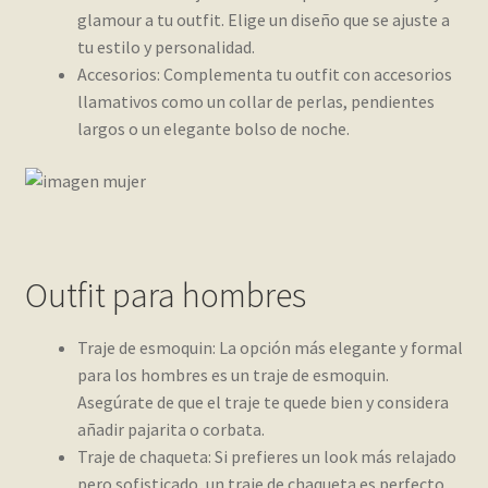
glamour a tu outfit. Elige un diseño que se ajuste a
tu estilo y personalidad.
Accesorios: Complementa tu outfit con accesorios
llamativos como un collar de perlas, pendientes
largos o un elegante bolso de noche.
Outfit para hombres
Traje de esmoquin: La opción más elegante y formal
para los hombres es un traje de esmoquin.
Asegúrate de que el traje te quede bien y considera
añadir pajarita o corbata.
Traje de chaqueta: Si prefieres un look más relajado
pero sofisticado, un traje de chaqueta es perfecto.