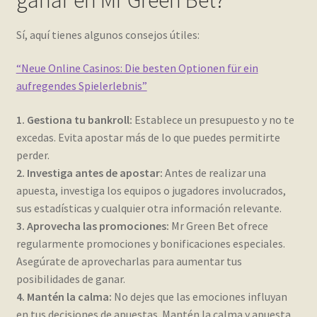
ganar en Mr Green Bet?
Sí, aquí tienes algunos consejos útiles:
“Neue Online Casinos: Die besten Optionen für ein
aufregendes Spielerlebnis”
1. Gestiona tu bankroll:
Establece un presupuesto y no te
excedas. Evita apostar más de lo que puedes permitirte
perder.
2. Investiga antes de apostar:
Antes de realizar una
apuesta, investiga los equipos o jugadores involucrados,
sus estadísticas y cualquier otra información relevante.
3. Aprovecha las promociones:
Mr Green Bet ofrece
regularmente promociones y bonificaciones especiales.
Asegúrate de aprovecharlas para aumentar tus
posibilidades de ganar.
4. Mantén la calma:
No dejes que las emociones influyan
en tus decisiones de apuestas. Mantén la calma y apuesta