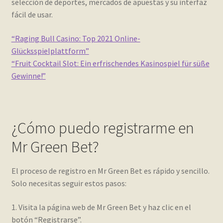
selección de deportes, mercados de apuestas y su interfaz
fácil de usar.
My account
“Raging Bull Casino: Top 2021 Online-
Página de ejemplo
Glücksspielplattform”
“Fruit Cocktail Slot: Ein erfrischendes Kasinospiel für süße
Privacy Policy
Gewinne!”
Sample Page
¿Cómo puedo registrarme en
Shop
Mr Green Bet?
Tienda
El proceso de registro en Mr Green Bet es rápido y sencillo.
Wishlist
Solo necesitas seguir estos pasos:
Wishlist
1. Visita la página web de Mr Green Bet y haz clic en el
botón “Registrarse”.