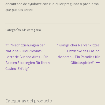
encantado de ayudarte con cualquier pregunta o problema
que puedas tener.
Categorías: Sin categoría
Navegación
Anterior:
Siguiente:
“Nachtziehungen der
“Königlicher Nervenkitzel:
National- und Provinz-
Entdecke das Casino
de
Lotterie Buenos Aires – Die
Monarch – Ein Paradies für
entradas
Besten Strategien für Ihren
Glücksspieler!”
Casino-Erfolg”
Categorías del producto