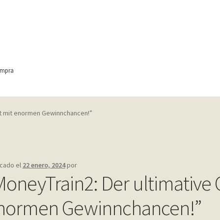
ompra
ontact
Finalizar compra
Frequently Questions
ot mit enormen Gewinnchancen!”
anic
Home shop 4 – wine
home_
inicio
Mi cuenta
My account
e
Shop
Tienda
Wishlist
Wishlist
icado el
22 enero, 2024
por
MoneyTrain2: Der ultimative 
normen Gewinnchancen!”