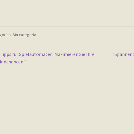
orías: Sin categoría
vegación
nterior:
Siguiente:
Tipps für Spielautomaten: Maximieren Sie Ihre
“Spannende
innchancen!”
e
tradas