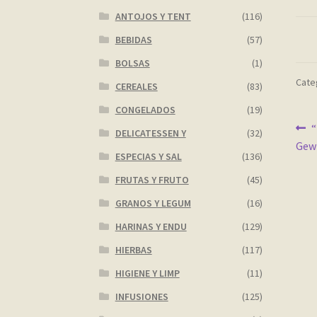
ANTOJOS Y TENT
(116)
BEBIDAS
(57)
BOLSAS
(1)
Categ
CEREALES
(83)
CONGELADOS
(19)
Na
A
“
DELICATESSEN Y
(32)
Gew
d
ESPECIAS Y SAL
(136)
en
FRUTAS Y FRUTO
(45)
GRANOS Y LEGUM
(16)
HARINAS Y ENDU
(129)
HIERBAS
(117)
HIGIENE Y LIMP
(11)
INFUSIONES
(125)