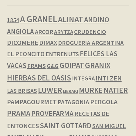
A GRANEL
ALINAT
ANDINO
1854
ANGIOLA
ARCOR
CRUDENCIO
ARYTZA
DICOMERE
DIMAX
DROGUERIA ARGENTINA
FELICES LAS
EL PEONCITO
ENTRENUTS
GOIPAT
GRANIX
VACAS
FRAMS
G&G
HIERBAS DEL OASIS
INTI ZEN
INTEGRA
LUWER
NATIER
MURKE
LAS BRISAS
MERAKI
PAMPAGOURMET
PERGOLA
PATAGONIA
PRAMA
PROVEFARMA
RECETAS DE
SAINT GOTTARD
ENTONCES
SAN MIGUEL