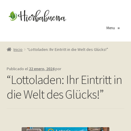
Ir
Ir
a
al
la
contenido
Menu
≡
navegación
Inicio
Inicio
“Lottoladen: Ihr Eintritt in die Welt des Glücks!”
About Us
Publicado el
22 enero, 2024
por
Blog
“Lottoladen: Ihr Eintritt in
Carrito
die Welt des Glücks!”
Cart
Checkout