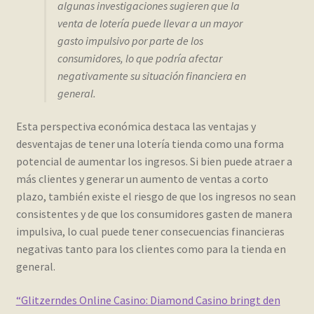
algunas investigaciones sugieren que la
venta de lotería puede llevar a un mayor
My account
gasto impulsivo por parte de los
consumidores, lo que podría afectar
Página de ejemplo
negativamente su situación financiera en
general.
Privacy Policy
Esta perspectiva económica destaca las ventajas y
Sample Page
desventajas de tener una lotería tienda como una forma
potencial de aumentar los ingresos. Si bien puede atraer a
Shop
más clientes y generar un aumento de ventas a corto
plazo, también existe el riesgo de que los ingresos no sean
consistentes y de que los consumidores gasten de manera
Tienda
impulsiva, lo cual puede tener consecuencias financieras
negativas tanto para los clientes como para la tienda en
Wishlist
general.
Wishlist
“Glitzerndes Online Casino: Diamond Casino bringt den