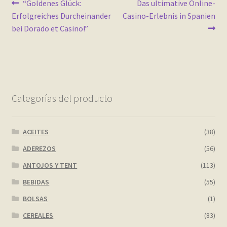
Navegación
Anterior:
Siguiente:
“Goldenes Glück:
Das ultimative Online-
Erfolgreiches Durcheinander
Casino-Erlebnis in Spanien
de
bei Dorado et Casino!”
entradas
Categorías del producto
ACEITES
(38)
ADEREZOS
(56)
ANTOJOS Y TENT
(113)
BEBIDAS
(55)
BOLSAS
(1)
CEREALES
(83)