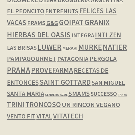
DROGUERIA ARGENTINA
FELICES LAS
EL PEONCITO
ENTRENUTS
GOIPAT
GRANIX
VACAS
FRAMS
G&G
HIERBAS DEL OASIS
INTI ZEN
INTEGRA
LUWER
NATIER
MURKE
LAS BRISAS
MERAKI
PAMPAGOURMET
PERGOLA
PATAGONIA
PRAMA
PROVEFARMA
RECETAS DE
SAINT GOTTARD
ENTONCES
SAN MIGUEL
SMAMS
SANTA MARIA
SUCCESSO
SENDERO AZUL
TANYA
TRINI
TRONCOSO
UN RINCON VEGANO
VITATECH
VENTO FIT
VITAL