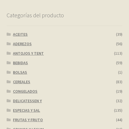
Categorías del producto
ACEITES
(39)
ADEREZOS
(56)
ANTOJOS Y TENT
(113)
BEBIDAS
(59)
BOLSAS
(1)
CEREALES
(83)
CONGELADOS
(19)
DELICATESSEN Y
(32)
ESPECIAS Y SAL
(135)
FRUTAS Y FRUTO
(44)