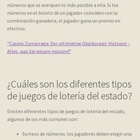
números que se acerquen lo más posible a ella. Si los
números en el boleto de un jugador coinciden con la
combinación ganadora, el jugador gana un premio en
efectivo.
“Casino Zumarraga: Der ultimative Glücksspiel-Hotspot –
Alles, was Sie wissen müssen!”
¿Cuáles son los diferentes tipos
de juegos de lotería del estado?
Existen diferentes tipos de juegos de lotería del estado,
algunos de los más comunes son:
Sorteos de números: los jugadores deben elegir una