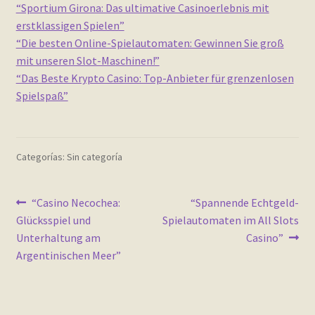
“Sportium Girona: Das ultimative Casinoerlebnis mit
erstklassigen Spielen”
“Die besten Online-Spielautomaten: Gewinnen Sie groß
mit unseren Slot-Maschinen!”
“Das Beste Krypto Casino: Top-Anbieter für grenzenlosen
Spielspaß”
Categorías: Sin categoría
Navegación
Anterior:
Siguiente:
“Casino Necochea:
“Spannende Echtgeld-
Glücksspiel und
Spielautomaten im All Slots
de
Unterhaltung am
Casino”
entradas
Argentinischen Meer”