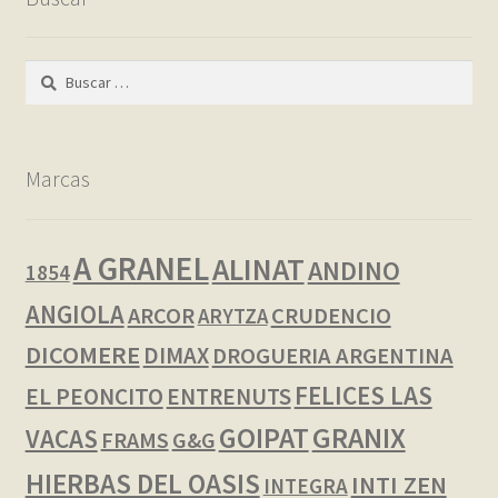
Buscar:
Marcas
A GRANEL
ALINAT
ANDINO
1854
ANGIOLA
ARCOR
CRUDENCIO
ARYTZA
DICOMERE
DIMAX
DROGUERIA ARGENTINA
FELICES LAS
EL PEONCITO
ENTRENUTS
GOIPAT
GRANIX
VACAS
FRAMS
G&G
HIERBAS DEL OASIS
INTI ZEN
INTEGRA