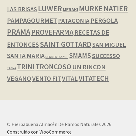
LUWER
NATIER
MURKE
LAS BRISAS
MERAKI
PAMPAGOURMET
PERGOLA
PATAGONIA
PRAMA
PROVEFARMA
RECETAS DE
SAINT GOTTARD
ENTONCES
SAN MIGUEL
SMAMS
SANTA MARIA
SUCCESSO
SENDERO AZUL
TRINI
TRONCOSO
UN RINCON
TANYA
VITATECH
VEGANO
VENTO FIT
VITAL
© Hierbabuena Almacén De Ramos Naturales 2026
Construido con WooCommerce
.