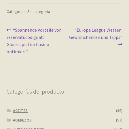
Contact
Categorías: Sin categoría
Finalizar compra
Navegación
Anterior:
Siguiente:
“Spannende Vorteile von
“Europa League Wetten:
Frequently Questions
reservatucodigoat:
Gewinnchancen und Tipps”
de
Glücksspiel im Casino
Home shop 2 – restaurant
entradas
optimiert”
Home shop 3 – organic
Home shop 4 – wine
Categorías del producto
home_
inicio
ACEITES
(39)
ADEREZOS
(57)
Mi cuenta