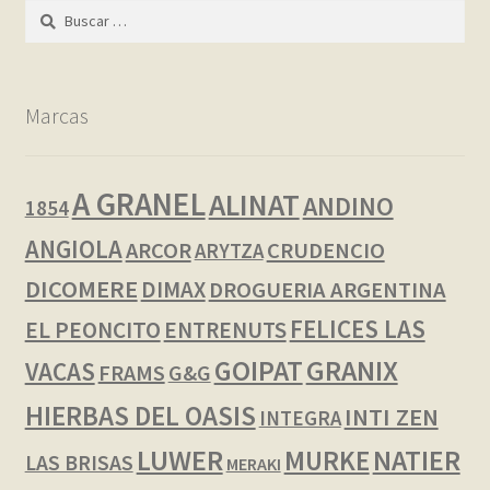
Buscar:
Marcas
A GRANEL
ALINAT
ANDINO
1854
ANGIOLA
ARCOR
CRUDENCIO
ARYTZA
DICOMERE
DIMAX
DROGUERIA ARGENTINA
FELICES LAS
EL PEONCITO
ENTRENUTS
GOIPAT
GRANIX
VACAS
FRAMS
G&G
HIERBAS DEL OASIS
INTI ZEN
INTEGRA
LUWER
NATIER
MURKE
LAS BRISAS
MERAKI