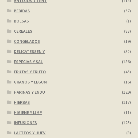
ANTOJOS Y TENT
(118)
BEBIDAS
(57)
My account
BOLSAS
(1)
Página de ejemplo
CEREALES
(83)
CONGELADOS
(19)
Privacy Policy
DELICATESSEN Y
(32)
Sample Page
ESPECIAS Y SAL
(136)
FRUTAS Y FRUTO
(45)
Shop
GRANOS Y LEGUM
(16)
HARINAS Y ENDU
(129)
Tienda
HIERBAS
(117)
Wishlist
HIGIENE Y LIMP
(11)
INFUSIONES
(125)
Wishlist
LACTEOS Y HUEV
(8)