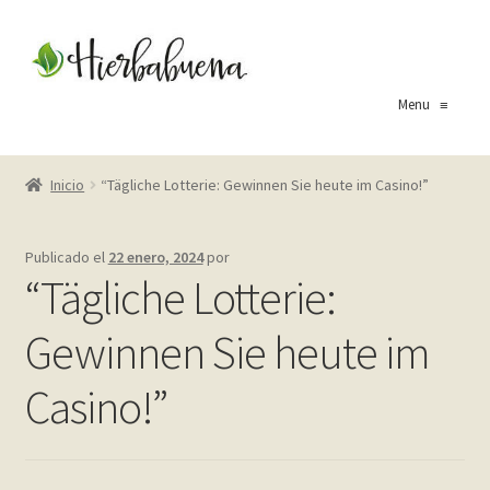
Ir
Ir
a
al
la
contenido
Menu
≡
navegación
Inicio
Inicio
“Tägliche Lotterie: Gewinnen Sie heute im Casino!”
About Us
Publicado el
22 enero, 2024
por
Blog
“Tägliche Lotterie:
Carrito
Gewinnen Sie heute im
Cart
Casino!”
Checkout