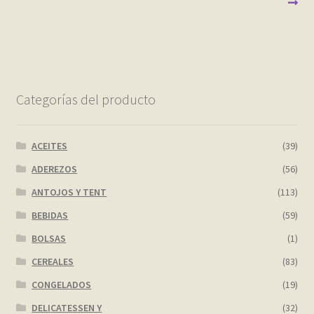
entradas
Categorías del producto
ACEITES
(39)
ADEREZOS
(56)
ANTOJOS Y TENT
(113)
BEBIDAS
(59)
BOLSAS
(1)
CEREALES
(83)
CONGELADOS
(19)
DELICATESSEN Y
(32)