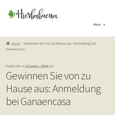
Ir
Ir
a
al
la
contenido
Menu
≡
navegación
Inicio
Inicio
Gewinnen Sie von zu Hause aus: Anmeldung bei
Ganaencasa
About Us
Blog
Publicado el
22 enero, 2024
por
Gewinnen Sie von zu
Carrito
Hause aus: Anmeldung
Cart
bei Ganaencasa
Checkout