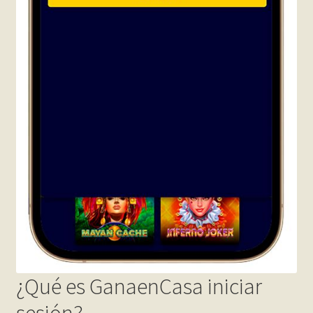
My account
Página de ejemplo
Privacy Policy
Sample Page
Shop
Tienda
Wishlist
¿Qué es GanaenCasa iniciar
Wishlist