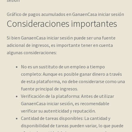
Gráfico de pagos acumulados en GanaenCasa iniciar sesión
Consideraciones importantes
Si bien GanaenCasa iniciar sesión puede ser una fuente
adicional de ingresos, es importante tener en cuenta
algunas consideraciones:
No es un sustituto de un empleo a tiempo
completo: Aunque es posible ganar dinero a través
de esta plataforma, no debe considerarse como una
fuente principal de ingresos.
Verificación de la plataforma: Antes de utilizar
GanaenCasa iniciar sesión, es recomendable
verificar su autenticidad y reputación.
Cantidad de tareas disponibles: La cantidad y
disponibilidad de tareas pueden variar, lo que puede