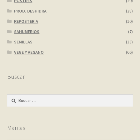
POSTRES
(20)
PROD. DESHIDRA
(38)
REPOSTERIA
(10)
SAHUMERIOS
(7)
SEMILLAS
(33)
VEGE Y VEGANO
(66)
Buscar
Buscar:
Marcas