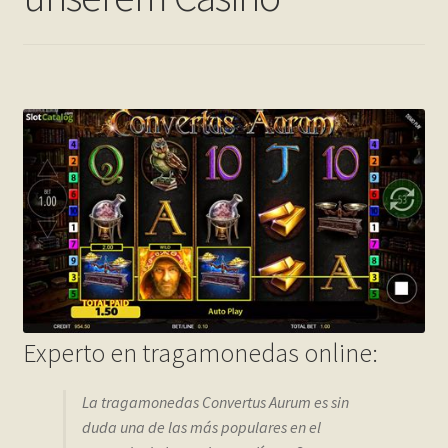
Contact
Finalizar compra
Frequently Questions
Home shop 2 – restaurant
Home shop 3 – organic
Home shop 4 – wine
home_
Experto en tragamonedas online:
inicio
La tragamonedas Convertus Aurum es sin
duda una de las más populares en el
Mi cuenta