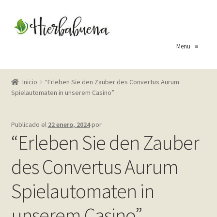
Ir
Ir
a
al
la
contenido
Menu
≡
navegación
Inicio
Inicio
“Erleben Sie den Zauber des Convertus Aurum
Spielautomaten in unserem Casino”
About Us
Blog
Publicado el
22 enero, 2024
por
“Erleben Sie den Zauber
Carrito
des Convertus Aurum
Cart
Spielautomaten in
Checkout
unserem Casino”