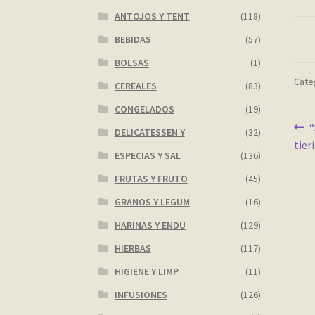
ANTOJOS Y TENT
(118)
BEBIDAS
(57)
BOLSAS
(1)
Categ
CEREALES
(83)
CONGELADOS
(19)
Na
A
“
DELICATESSEN Y
(32)
tier
d
ESPECIAS Y SAL
(136)
en
FRUTAS Y FRUTO
(45)
GRANOS Y LEGUM
(16)
HARINAS Y ENDU
(129)
HIERBAS
(117)
HIGIENE Y LIMP
(11)
INFUSIONES
(126)