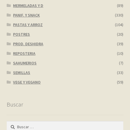
MERMELADAS Y D
(89)
PANIF. Y SNACK
(330)
PASTAS Y ARROZ
(104)
POSTRES
(20)
PROD. DESHIDRA
(39)
REPOSTERIA
(10)
SAHUMERIOS
(7)
SEMILLAS
(33)
VEGE Y VEGANO
(59)
Buscar
Buscar: