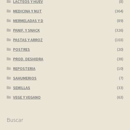
LACTEOS Y HUEV
(8)
MEDICINA Y NUT
(364)
MERMELADAS Y D
(89)
PANIF. Y SNACK
(326)
PASTAS Y ARROZ
(103)
POSTRES
(20)
PROD. DESHIDRA
(38)
REPOSTERIA
(10)
SAHUMERIOS
(7)
SEMILLAS
(33)
VEGE Y VEGANO
(63)
Buscar