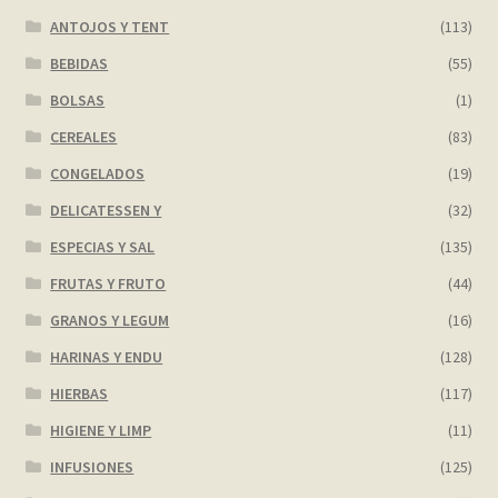
ANTOJOS Y TENT
(113)
My account
BEBIDAS
(55)
BOLSAS
(1)
Página de ejemplo
CEREALES
(83)
Privacy Policy
CONGELADOS
(19)
DELICATESSEN Y
(32)
Sample Page
ESPECIAS Y SAL
(135)
Shop
FRUTAS Y FRUTO
(44)
GRANOS Y LEGUM
(16)
Tienda
HARINAS Y ENDU
(128)
HIERBAS
(117)
Wishlist
HIGIENE Y LIMP
(11)
Wishlist
INFUSIONES
(125)