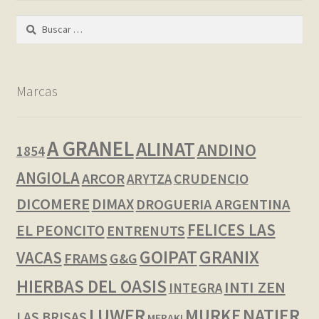
Buscar:
Marcas
A GRANEL
ALINAT
ANDINO
1854
ANGIOLA
ARCOR
CRUDENCIO
ARYTZA
DICOMERE
DIMAX
DROGUERIA ARGENTINA
FELICES LAS
EL PEONCITO
ENTRENUTS
GOIPAT
GRANIX
VACAS
FRAMS
G&G
HIERBAS DEL OASIS
INTI ZEN
INTEGRA
LUWER
NATIER
MURKE
LAS BRISAS
MERAKI