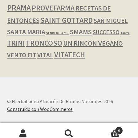
PRAMA
PROVEFARMA
RECETAS DE
SAINT GOTTARD
ENTONCES
SAN MIGUEL
SMAMS
SANTA MARIA
SUCCESSO
SENDERO AZUL
TANYA
TRINI
TRONCOSO
UN RINCON VEGANO
VITATECH
VENTO FIT
VITAL
© Hierbabuena Almacén De Ramos Naturales 2026
Construido con WooCommerce
.
0
Buscar
Buscar