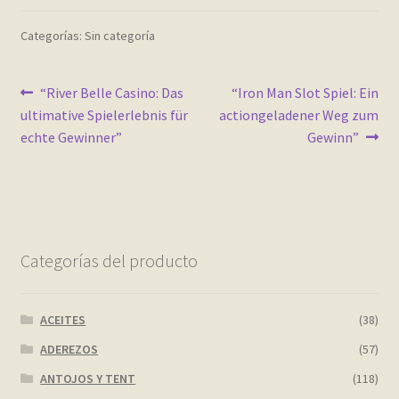
Contact
Categorías: Sin categoría
Finalizar compra
Navegación
Anterior:
Siguiente:
“River Belle Casino: Das
“Iron Man Slot Spiel: Ein
Frequently Questions
ultimative Spielerlebnis für
actiongeladener Weg zum
de
echte Gewinner”
Gewinn”
Home shop 2 – restaurant
entradas
Home shop 3 – organic
Home shop 4 – wine
Categorías del producto
home_
ACEITES
(38)
inicio
ADEREZOS
(57)
ANTOJOS Y TENT
(118)
Mi cuenta