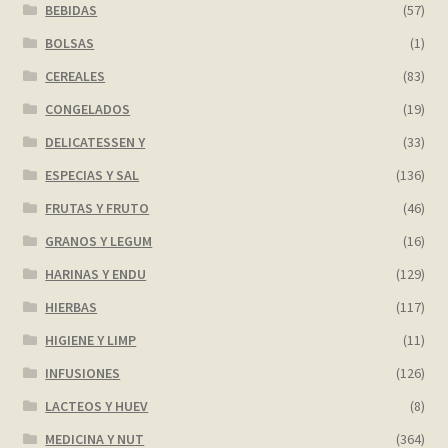
BEBIDAS
(57)
My account
BOLSAS
(1)
CEREALES
(83)
Página de ejemplo
CONGELADOS
(19)
DELICATESSEN Y
(33)
Privacy Policy
ESPECIAS Y SAL
(136)
Sample Page
FRUTAS Y FRUTO
(46)
GRANOS Y LEGUM
(16)
Shop
HARINAS Y ENDU
(129)
Tienda
HIERBAS
(117)
HIGIENE Y LIMP
(11)
Wishlist
INFUSIONES
(126)
LACTEOS Y HUEV
(8)
Wishlist
MEDICINA Y NUT
(364)