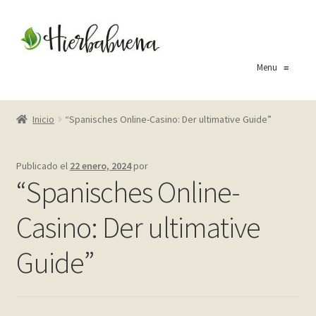
Ir
Ir
a
al
la
contenido
Menu
≡
navegación
Inicio
Inicio
“Spanisches Online-Casino: Der ultimative Guide”
About Us
Publicado el
22 enero, 2024
por
Blog
“Spanisches Online-
Carrito
Casino: Der ultimative
Cart
Guide”
Checkout