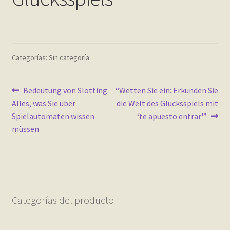
Contact
Finalizar compra
Categorías: Sin categoría
Frequently Questions
Home shop 2 – restaurant
Navegación
Anterior:
Siguiente:
Bedeutung von Slotting:
“Wetten Sie ein: Erkunden Sie
Alles, was Sie über
die Welt des Glücksspiels mit
de
Home shop 3 – organic
Spielautomaten wissen
‘te apuesto entrar'”
entradas
müssen
Home shop 4 – wine
home_
inicio
Categorías del producto
Mi cuenta