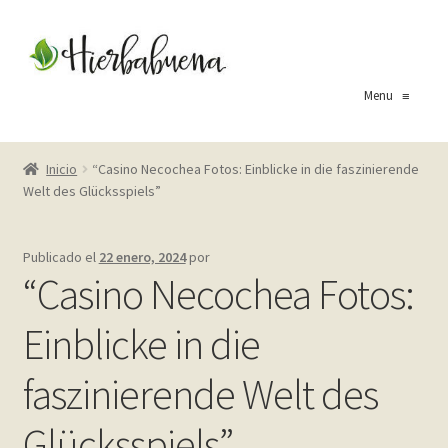
Ir
Ir
a
al
la
contenido
Menu
≡
navegación
Inicio
Inicio
“Casino Necochea Fotos: Einblicke in die faszinierende
Welt des Glücksspiels”
About Us
Blog
Publicado el
22 enero, 2024
por
“Casino Necochea Fotos:
Carrito
Einblicke in die
Cart
faszinierende Welt des
Checkout
Glücksspiels”