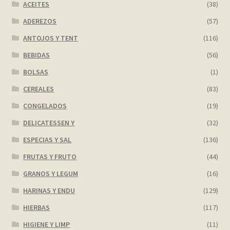
ACEITES
(38)
My account
ADEREZOS
(57)
ANTOJOS Y TENT
(116)
Página de ejemplo
BEBIDAS
(56)
BOLSAS
(1)
Privacy Policy
CEREALES
(83)
Sample Page
CONGELADOS
(19)
DELICATESSEN Y
(32)
Shop
ESPECIAS Y SAL
(136)
Tienda
FRUTAS Y FRUTO
(44)
GRANOS Y LEGUM
(16)
Wishlist
HARINAS Y ENDU
(129)
HIERBAS
(117)
Wishlist
HIGIENE Y LIMP
(11)