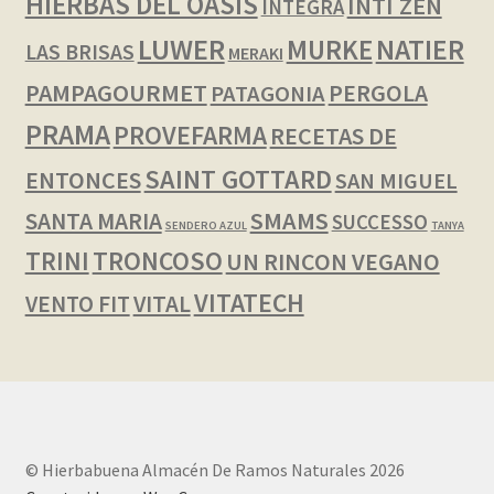
HIERBAS DEL OASIS
INTI ZEN
INTEGRA
LUWER
NATIER
MURKE
LAS BRISAS
MERAKI
PAMPAGOURMET
PERGOLA
PATAGONIA
PRAMA
PROVEFARMA
RECETAS DE
SAINT GOTTARD
ENTONCES
SAN MIGUEL
SMAMS
SANTA MARIA
SUCCESSO
SENDERO AZUL
TANYA
TRINI
TRONCOSO
UN RINCON VEGANO
VITATECH
VENTO FIT
VITAL
© Hierbabuena Almacén De Ramos Naturales 2026