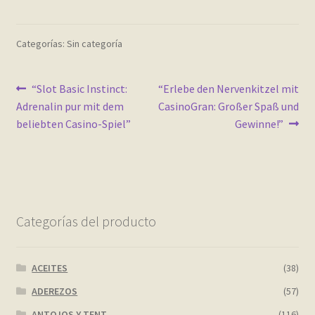
Contact
Categorías: Sin categoría
Finalizar compra
Frequently Questions
Navegación
Anterior:
Siguiente:
“Slot Basic Instinct:
“Erlebe den Nervenkitzel mit
Adrenalin pur mit dem
CasinoGran: Großer Spaß und
de
Home shop 2 – restaurant
beliebten Casino-Spiel”
Gewinne!”
entradas
Home shop 3 – organic
Home shop 4 – wine
Categorías del producto
home_
ACEITES
(38)
inicio
ADEREZOS
(57)
Mi cuenta
ANTOJOS Y TENT
(116)