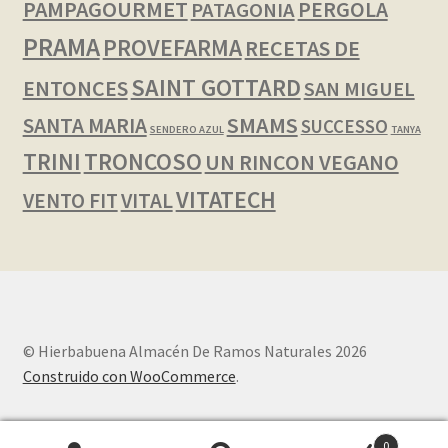
PAMPAGOURMET
PERGOLA
PATAGONIA
PRAMA
PROVEFARMA
RECETAS DE
SAINT GOTTARD
ENTONCES
SAN MIGUEL
SMAMS
SANTA MARIA
SUCCESSO
SENDERO AZUL
TANYA
TRINI
TRONCOSO
UN RINCON VEGANO
VITATECH
VENTO FIT
VITAL
© Hierbabuena Almacén De Ramos Naturales 2026
Construido con WooCommerce
.
0