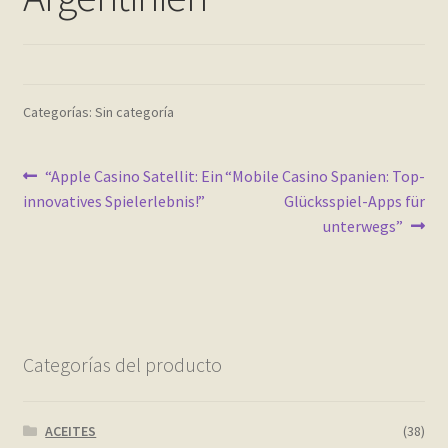
Contact
Finalizar compra
Categorías: Sin categoría
Frequently Questions
Home shop 2 – restaurant
Navegación
Anterior:
Siguiente:
“Apple Casino Satellit: Ein
“Mobile Casino Spanien: Top-
innovatives Spielerlebnis!”
Glücksspiel-Apps für
de
Home shop 3 – organic
unterwegs”
entradas
Home shop 4 – wine
home_
Categorías del producto
inicio
ACEITES
(38)
Mi cuenta