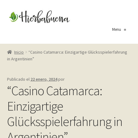
Ir
Ir
a
al
la
contenido
Menu
≡
navegación
Inicio
Inicio
“Casino Catamarca: Einzigartige Glücksspielerfahrung
in Argentinien”
About Us
Blog
Publicado el
22 enero, 2024
por
“Casino Catamarca:
Carrito
Einzigartige
Cart
Glücksspielerfahrung in
Checkout
Argentinien”