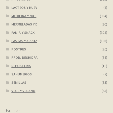
LACTEOS Y HUEV
(8)
MEDICINA Y NUT
(364)
MERMELADAS Y D
(90)
PANIF. Y SNACK
(328)
PASTAS Y ARROZ
(103)
POSTRES
(20)
PROD. DESHIDRA
(38)
REPOSTERIA
(10)
SAHUMERIOS
(7)
SEMILLAS
(33)
VEGE Y VEGANO
(65)
Buscar