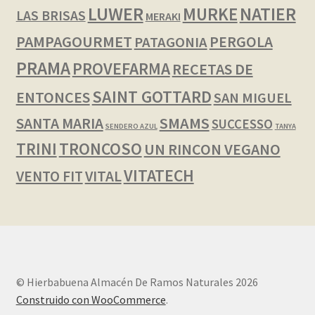
LUWER
NATIER
MURKE
LAS BRISAS
MERAKI
PAMPAGOURMET
PERGOLA
PATAGONIA
PRAMA
PROVEFARMA
RECETAS DE
SAINT GOTTARD
ENTONCES
SAN MIGUEL
SMAMS
SANTA MARIA
SUCCESSO
SENDERO AZUL
TANYA
TRINI
TRONCOSO
UN RINCON VEGANO
VITATECH
VENTO FIT
VITAL
© Hierbabuena Almacén De Ramos Naturales 2026
Construido con WooCommerce
.