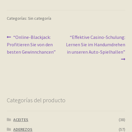
Contact
Categorías: Sin categoría
Finalizar compra
Frequently Questions
Navegación
Anterior:
Siguiente:
“Online-Blackjack:
“Effektive Casino-Schulung:
Profitieren Sie von den
Lernen Sie im Handumdrehen
de
Home shop 2 – restaurant
besten Gewinnchancen”
in unseren Auto-Spielhallen”
entradas
Home shop 3 – organic
Home shop 4 – wine
home_
Categorías del producto
inicio
ACEITES
(38)
Mi cuenta
ADEREZOS
(57)