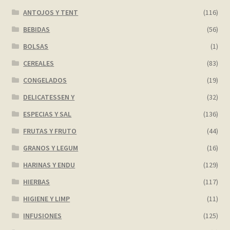
ANTOJOS Y TENT
(116)
My account
BEBIDAS
(56)
BOLSAS
(1)
Página de ejemplo
CEREALES
(83)
Privacy Policy
CONGELADOS
(19)
DELICATESSEN Y
(32)
Sample Page
ESPECIAS Y SAL
(136)
Shop
FRUTAS Y FRUTO
(44)
GRANOS Y LEGUM
(16)
Tienda
HARINAS Y ENDU
(129)
HIERBAS
(117)
Wishlist
HIGIENE Y LIMP
(11)
Wishlist
INFUSIONES
(125)