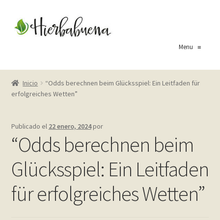
Ir
Ir
a
al
la
contenido
Menu
≡
navegación
Inicio
Inicio
“Odds berechnen beim Glücksspiel: Ein Leitfaden für
erfolgreiches Wetten”
About Us
Blog
Publicado el
22 enero, 2024
por
“Odds berechnen beim
Carrito
Glücksspiel: Ein Leitfaden
Cart
für erfolgreiches Wetten”
Checkout