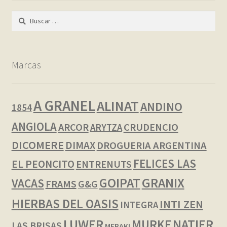
Buscar:
Marcas
A GRANEL
ALINAT
ANDINO
1854
ANGIOLA
ARCOR
CRUDENCIO
ARYTZA
DICOMERE
DIMAX
DROGUERIA ARGENTINA
FELICES LAS
EL PEONCITO
ENTRENUTS
GOIPAT
GRANIX
VACAS
FRAMS
G&G
HIERBAS DEL OASIS
INTI ZEN
INTEGRA
LUWER
NATIER
MURKE
LAS BRISAS
MERAKI