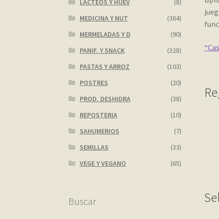
LACTEOS Y HUEV
(8)
jueg
MEDICINA Y NUT
(364)
func
MERMELADAS Y D
(90)
“Cas
PANIF. Y SNACK
(328)
PASTAS Y ARROZ
(103)
POSTRES
(20)
Re
PROD. DESHIDRA
(38)
REPOSTERIA
(10)
SAHUMERIOS
(7)
SEMILLAS
(33)
VEGE Y VEGANO
(65)
Se
Buscar