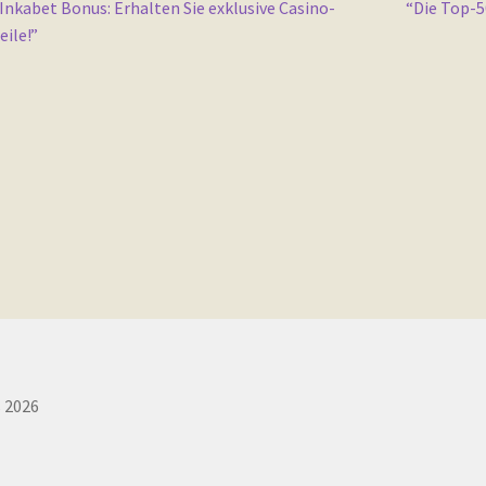
vegación
nterior:
Siguiente:
Inkabet Bonus: Erhalten Sie exklusive Casino-
“Die Top-
eile!”
e
tradas
 2026