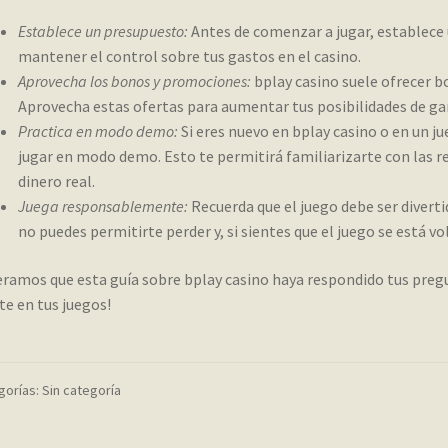
Establece un presupuesto:
Antes de comenzar a jugar, establece 
mantener el control sobre tus gastos en el casino.
Aprovecha los bonos y promociones:
bplay casino suele ofrecer b
Aprovecha estas ofertas para aumentar tus posibilidades de ga
Practica en modo demo:
Si eres nuevo en bplay casino o en un ju
jugar en modo demo. Esto te permitirá familiarizarte con las r
dinero real.
Juega responsablemente:
Recuerda que el juego debe ser diverti
no puedes permitirte perder y, si sientes que el juego se está 
ramos que esta guía sobre bplay casino haya respondido tus preg
te en tus juegos!
orías: Sin categoría