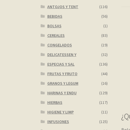
ANTOJOS Y TENT
(116)
BEBIDAS
(56)
BOLSAS
(1)
CEREALES
(83)
CONGELADOS
(19)
DELICATESSEN Y
(32)
ESPECIAS Y SAL
(136)
FRUTAS Y FRUTO
(44)
GRANOS Y LEGUM
(16)
HARINAS Y ENDU
(129)
HIERBAS
(117)
HIGIENE Y LIMP
(11)
¿Q
INFUSIONES
(125)
Bpla