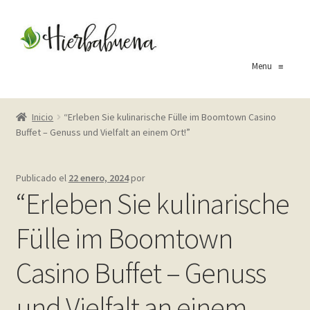
Ir
Ir
a
al
la
contenido
Menu
≡
navegación
Inicio
Inicio
“Erleben Sie kulinarische Fülle im Boomtown Casino
Buffet – Genuss und Vielfalt an einem Ort!”
About Us
Blog
Publicado el
22 enero, 2024
por
“Erleben Sie kulinarische
Carrito
Fülle im Boomtown
Cart
Casino Buffet – Genuss
Checkout
und Vielfalt an einem