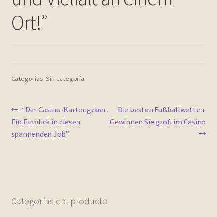
Contact
Ort!”
Finalizar compra
Frequently Questions
Categorías: Sin categoría
Home shop 2 – restaurant
Navegación
Home shop 3 – organic
Anterior:
Siguiente:
“Der Casino-Kartengeber:
Die besten Fußballwetten:
Ein Einblick in diesen
Gewinnen Sie groß im Casino
de
spannenden Job”
Home shop 4 – wine
entradas
home_
inicio
Categorías del producto
Mi cuenta