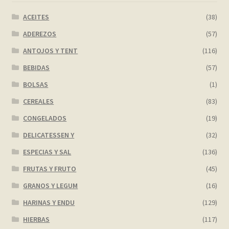
ACEITES
(38)
My account
ADEREZOS
(57)
Página de ejemplo
ANTOJOS Y TENT
(116)
BEBIDAS
(57)
Privacy Policy
BOLSAS
(1)
CEREALES
(83)
Sample Page
CONGELADOS
(19)
Shop
DELICATESSEN Y
(32)
ESPECIAS Y SAL
(136)
Tienda
FRUTAS Y FRUTO
(45)
Wishlist
GRANOS Y LEGUM
(16)
HARINAS Y ENDU
(129)
Wishlist
HIERBAS
(117)