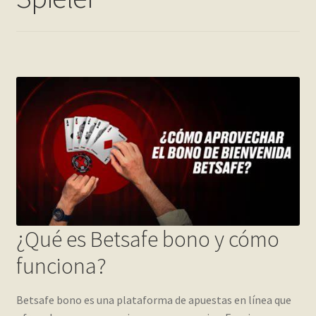
Contact
Finalizar compra
Frequently Questions
Home shop 2 – restaurant
Home shop 3 – organic
Home shop 4 – wine
¿Qué es Betsafe bono y cómo
home_
funciona?
inicio
Betsafe bono es una plataforma de apuestas en línea que
Mi cuenta