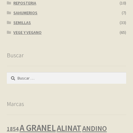
REPOSTERIA
(10)
SAHUMERIOS
(7)
SEMILLAS
(33)
VEGE Y VEGANO
(65)
Buscar
Buscar:
Marcas
A GRANEL
ALINAT
ANDINO
1854