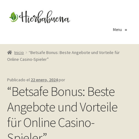
Ir
Ir
a
al
la
contenido
Menu
≡
navegación
Inicio
Inicio
“Betsafe Bonus: Beste Angebote und Vorteile für
Online Casino-Spieler”
About Us
Blog
Publicado el
22 enero, 2024
por
“Betsafe Bonus: Beste
Carrito
Angebote und Vorteile
Cart
für Online Casino-
Checkout
Spieler”