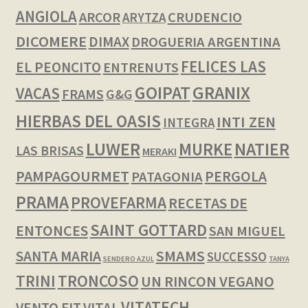
ANGIOLA
ARCOR
CRUDENCIO
ARYTZA
DICOMERE
DIMAX
DROGUERIA ARGENTINA
FELICES LAS
EL PEONCITO
ENTRENUTS
GOIPAT
GRANIX
VACAS
FRAMS
G&G
HIERBAS DEL OASIS
INTI ZEN
INTEGRA
LUWER
NATIER
MURKE
LAS BRISAS
MERAKI
PAMPAGOURMET
PERGOLA
PATAGONIA
PRAMA
PROVEFARMA
RECETAS DE
SAINT GOTTARD
ENTONCES
SAN MIGUEL
SMAMS
SANTA MARIA
SUCCESSO
SENDERO AZUL
TANYA
TRINI
TRONCOSO
UN RINCON VEGANO
VITATECH
VENTO FIT
VITAL