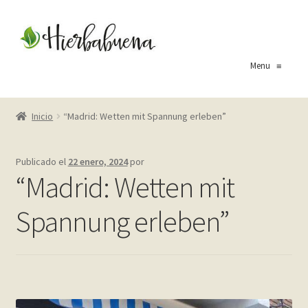
Ir
Ir
a
al
la
contenido
Menu
≡
navegación
Inicio
Inicio
“Madrid: Wetten mit Spannung erleben”
About Us
Publicado el
22 enero, 2024
por
Blog
“Madrid: Wetten mit
Carrito
Spannung erleben”
Cart
Checkout