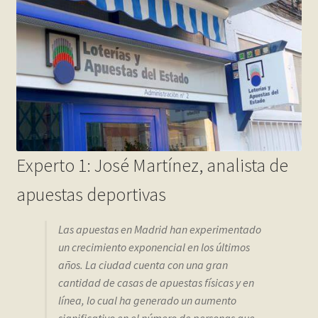
Contact
Finalizar compra
Frequently Questions
Home shop 2 – restaurant
Home shop 3 – organic
Experto 1: José Martínez, analista de
apuestas deportivas
Home shop 4 – wine
Las apuestas en Madrid han experimentado
home_
un crecimiento exponencial en los últimos
años. La ciudad cuenta con una gran
inicio
cantidad de casas de apuestas físicas y en
línea, lo cual ha generado un aumento
Mi cuenta
significativo en el número de personas que