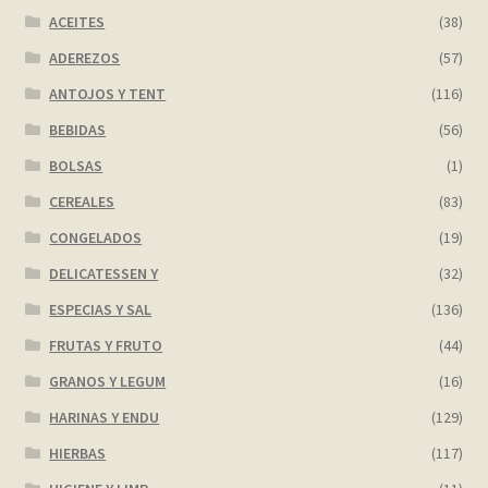
ACEITES
(38)
ADEREZOS
(57)
ANTOJOS Y TENT
(116)
BEBIDAS
(56)
BOLSAS
(1)
CEREALES
(83)
CONGELADOS
(19)
DELICATESSEN Y
(32)
ESPECIAS Y SAL
(136)
FRUTAS Y FRUTO
(44)
GRANOS Y LEGUM
(16)
HARINAS Y ENDU
(129)
HIERBAS
(117)