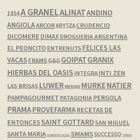
A GRANEL
ALINAT
ANDINO
1854
ANGIOLA
ARCOR
CRUDENCIO
ARYTZA
DICOMERE
DIMAX
DROGUERIA ARGENTINA
FELICES LAS
EL PEONCITO
ENTRENUTS
GOIPAT
GRANIX
VACAS
FRAMS
G&G
HIERBAS DEL OASIS
INTI ZEN
INTEGRA
LUWER
NATIER
MURKE
LAS BRISAS
MERAKI
PAMPAGOURMET
PERGOLA
PATAGONIA
PRAMA
PROVEFARMA
RECETAS DE
SAINT GOTTARD
ENTONCES
SAN MIGUEL
SMAMS
SANTA MARIA
SUCCESSO
SENDERO AZUL
TANYA