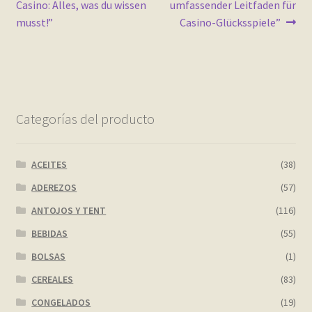
Casino: Alles, was du wissen
umfassender Leitfaden für
de
musst!”
Casino-Glücksspiele”
entradas
Categorías del producto
ACEITES
(38)
ADEREZOS
(57)
ANTOJOS Y TENT
(116)
BEBIDAS
(55)
BOLSAS
(1)
CEREALES
(83)
CONGELADOS
(19)