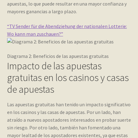
apuestas, lo que puede resultar en una mayor confianza y
mayores ganancias a largo plazo.
“TV Sender für die Abendziehung der nationalen Lotterie:
Wo kann man zuschauen?”
Diagrama 2: Beneficios de las apuestas gratuitas
Impacto de las apuestas
gratuitas en los casinos y casas
de apuestas
Las apuestas gratuitas han tenido un impacto significativo
en los casinos y las casas de apuestas. Por un lado, han
atraído a nuevos apostadores interesados en probar suerte
sin riesgo. Por otro lado, también han fomentado una
mayor lealtad de los apostadores existentes, ya que estas