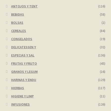
ANTOJOS Y TENT
(116)
My account
BEBIDAS
(58)
BOLSAS
(1)
Página de ejemplo
CEREALES
(84)
Privacy Policy
CONGELADOS
(19)
DELICATESSEN Y
(32)
Sample Page
ESPECIAS Y SAL
(136)
Shop
FRUTAS Y FRUTO
(45)
GRANOS Y LEGUM
(16)
Tienda
HARINAS Y ENDU
(129)
HIERBAS
(117)
Wishlist
HIGIENE Y LIMP
(11)
Wishlist
INFUSIONES
(126)