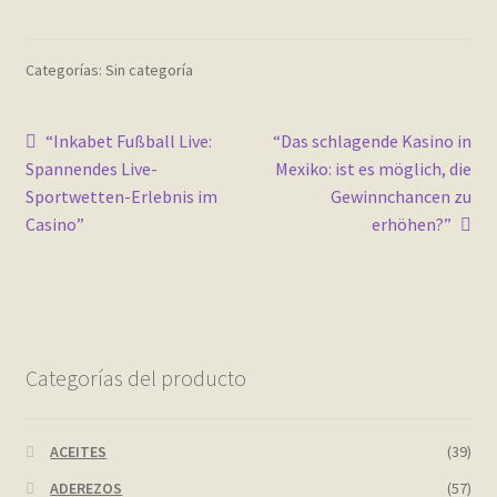
Contact
Categorías: Sin categoría
Finalizar compra
Frequently Questions
Navegación
Anterior:
Siguiente:
“Inkabet Fußball Live:
“Das schlagende Kasino in
Spannendes Live-
Mexiko: ist es möglich, die
de
Home shop 2 – restaurant
Sportwetten-Erlebnis im
Gewinnchancen zu
entradas
Casino”
erhöhen?”
Home shop 3 – organic
Home shop 4 – wine
home_
Categorías del producto
inicio
ACEITES
(39)
Mi cuenta
ADEREZOS
(57)