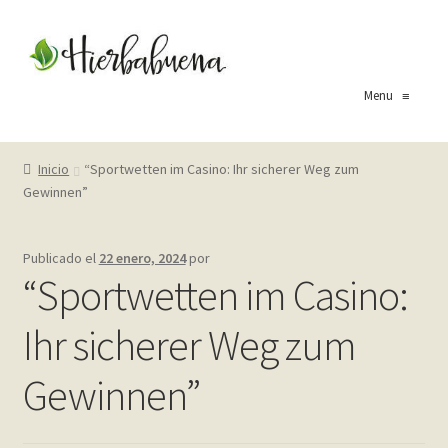
Ir
Ir
a
al
la
contenido
Menu
≡
navegación
Inicio
Inicio
“Sportwetten im Casino: Ihr sicherer Weg zum
Gewinnen”
About Us
Blog
Publicado el
22 enero, 2024
por
“Sportwetten im Casino:
Carrito
Ihr sicherer Weg zum
Cart
Gewinnen”
Checkout