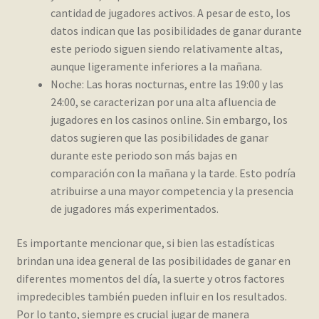
cantidad de jugadores activos. A pesar de esto, los
datos indican que las posibilidades de ganar durante
este periodo siguen siendo relativamente altas,
aunque ligeramente inferiores a la mañana.
Noche: Las horas nocturnas, entre las 19:00 y las
24:00, se caracterizan por una alta afluencia de
jugadores en los casinos online. Sin embargo, los
datos sugieren que las posibilidades de ganar
durante este periodo son más bajas en
comparación con la mañana y la tarde. Esto podría
atribuirse a una mayor competencia y la presencia
de jugadores más experimentados.
Es importante mencionar que, si bien las estadísticas
brindan una idea general de las posibilidades de ganar en
diferentes momentos del día, la suerte y otros factores
impredecibles también pueden influir en los resultados.
Por lo tanto, siempre es crucial jugar de manera