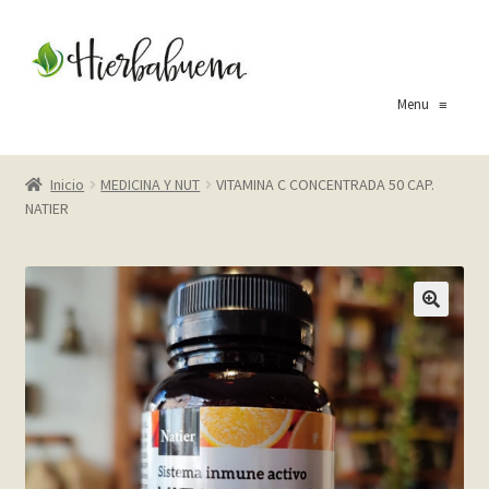
Ir
Ir
a
al
la
contenido
Menu
≡
navegación
Inicio
Inicio
MEDICINA Y NUT
VITAMINA C CONCENTRADA 50 CAP.
NATIER
About Us
Blog
Carrito
Cart
Checkout