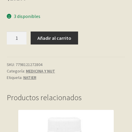
My account
3 disponibles
Página de ejemplo
VITAMINA
Añadir al carrito
C
Privacy Policy
CONCENTRADA
50
Sample Page
CAP.
SKU:
7798121272804
Categoría:
MEDICINA Y NUT
NATIER
Shop
Etiqueta:
NATIER
cantidad
Tienda
Productos relacionados
Wishlist
Wishlist