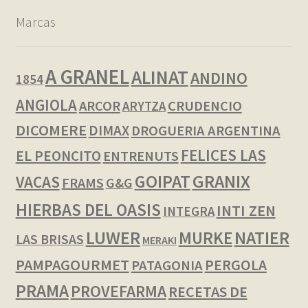
Marcas
A GRANEL
ALINAT
ANDINO
1854
ANGIOLA
ARCOR
CRUDENCIO
ARYTZA
DICOMERE
DIMAX
DROGUERIA ARGENTINA
FELICES LAS
EL PEONCITO
ENTRENUTS
GOIPAT
GRANIX
VACAS
FRAMS
G&G
HIERBAS DEL OASIS
INTI ZEN
INTEGRA
LUWER
NATIER
MURKE
LAS BRISAS
MERAKI
PAMPAGOURMET
PERGOLA
PATAGONIA
PRAMA
PROVEFARMA
RECETAS DE