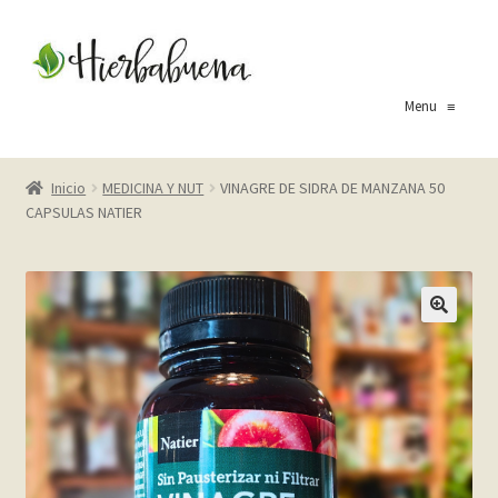
Ir
Ir
a
al
la
contenido
Menu
≡
navegación
Inicio
Inicio
MEDICINA Y NUT
VINAGRE DE SIDRA DE MANZANA 50
CAPSULAS NATIER
About Us
Blog
Carrito
Cart
Checkout