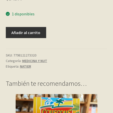
My account
1 disponibles
Página de ejemplo
VINAGRE
Añadir al carrito
DE
Privacy Policy
SIDRA
DE
Sample Page
MANZANA
SKU:
7798121273320
Categoría:
MEDICINA Y NUT
50
Shop
Etiqueta:
NATIER
CAPSULAS
NATIER
Tienda
cantidad
También te recomendamos…
Wishlist
Wishlist