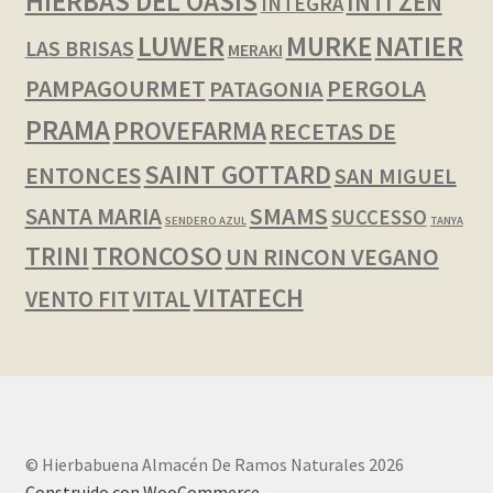
HIERBAS DEL OASIS
INTI ZEN
INTEGRA
LUWER
NATIER
MURKE
LAS BRISAS
MERAKI
PAMPAGOURMET
PERGOLA
PATAGONIA
PRAMA
PROVEFARMA
RECETAS DE
SAINT GOTTARD
ENTONCES
SAN MIGUEL
SMAMS
SANTA MARIA
SUCCESSO
SENDERO AZUL
TANYA
TRINI
TRONCOSO
UN RINCON VEGANO
VITATECH
VENTO FIT
VITAL
© Hierbabuena Almacén De Ramos Naturales 2026
Construido con WooCommerce
.