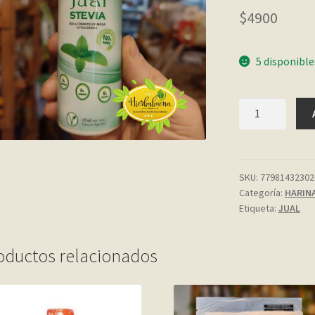
$
4900
5 disponible
STEVIA
LIQUIDA
125
ML.
JUAL
SKU:
77981432302
Categoría:
HARINA
cantidad
Etiqueta:
JUAL
oductos relacionados