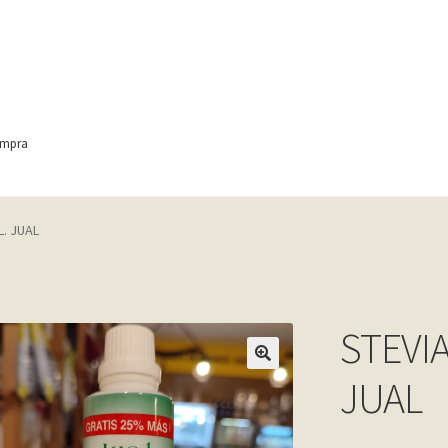
ompra
ontact
Finalizar compra
Frequently Questions
L. JUAL
anic
Home shop 4 – wine
home_
inicio
Mi cuenta
My account
e
Shop
Tienda
Wishlist
Wishlist
STEVIA
JUAL