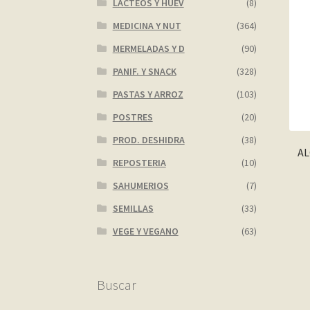
LACTEOS Y HUEV
(8)
MEDICINA Y NUT
(364)
MERMELADAS Y D
(90)
PANIF. Y SNACK
(328)
PASTAS Y ARROZ
(103)
POSTRES
(20)
PROD. DESHIDRA
(38)
AL
REPOSTERIA
(10)
SAHUMERIOS
(7)
SEMILLAS
(33)
VEGE Y VEGANO
(63)
Buscar