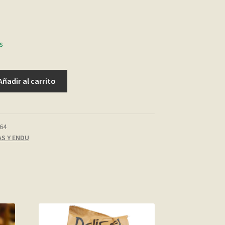
s
Añadir al carrito
64
S Y ENDU