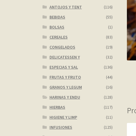
ANTOJOS Y TENT
(116)
BEBIDAS
(55)
BOLSAS
(1)
CEREALES
(83)
CONGELADOS
(19)
DELICATESSEN Y
(32)
ESPECIAS Y SAL
(136)
FRUTAS Y FRUTO
(44)
GRANOS Y LEGUM
(16)
HARINAS Y ENDU
(128)
HIERBAS
(117)
Pr
HIGIENE Y LIMP
(11)
INFUSIONES
(125)