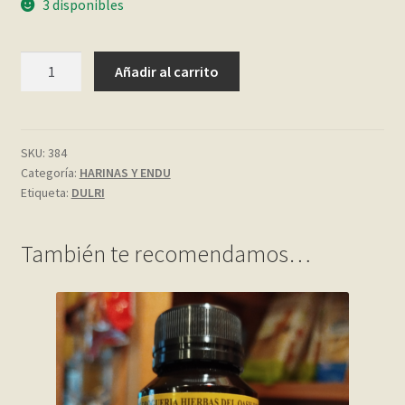
3 disponibles
My account
STEVIA
Añadir al carrito
CRISTALIZADA
Página de ejemplo
30
SOBRES
Privacy Policy
DULRI
SKU:
384
Categoría:
HARINAS Y ENDU
cantidad
Sample Page
Etiqueta:
DULRI
Shop
También te recomendamos…
Tienda
Wishlist
Wishlist