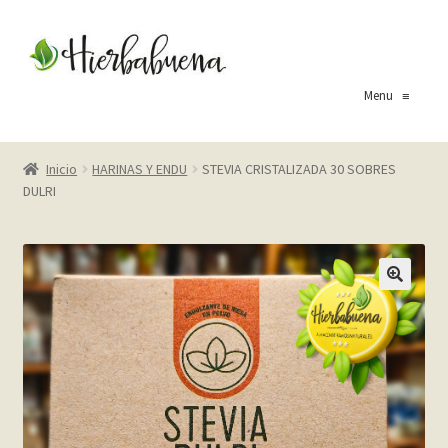
Ir
Ir
a
al
la
contenido
Menu
≡
navegación
Inicio
Inicio
HARINAS Y ENDU
STEVIA CRISTALIZADA 30 SOBRES
DULRI
About Us
Blog
Carrito
Cart
Checkout