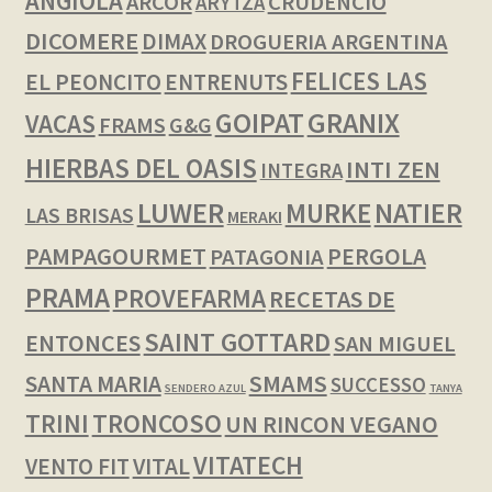
ANGIOLA
ARCOR
CRUDENCIO
ARYTZA
DICOMERE
DIMAX
DROGUERIA ARGENTINA
FELICES LAS
EL PEONCITO
ENTRENUTS
GOIPAT
GRANIX
VACAS
FRAMS
G&G
HIERBAS DEL OASIS
INTI ZEN
INTEGRA
LUWER
NATIER
MURKE
LAS BRISAS
MERAKI
PAMPAGOURMET
PERGOLA
PATAGONIA
PRAMA
PROVEFARMA
RECETAS DE
SAINT GOTTARD
ENTONCES
SAN MIGUEL
SMAMS
SANTA MARIA
SUCCESSO
SENDERO AZUL
TANYA
TRINI
TRONCOSO
UN RINCON VEGANO
VITATECH
VENTO FIT
VITAL