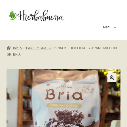
Ir
Ir
a
al
la
contenido
Menu
≡
navegación
Inicio
Inicio
PANIF. Y SNACK
SNACK CHOCOLATE Y ARANDANO 100
GR. BRIA
About Us
Blog
Carrito
Cart
Checkout