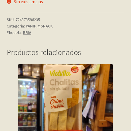
Sin existencias
My account
SKU:
724373596235
Categoría:
PANIF. Y SNACK
Página de ejemplo
Etiqueta:
BRIA
Privacy Policy
Productos relacionados
Sample Page
Shop
Tienda
Wishlist
Wishlist