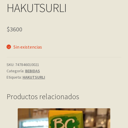
HAKUTSURLI
My account
Página de ejemplo
$
3600
Privacy Policy
Sin existencias
Sample Page
SKU:
747846010021
Categoría:
BEBIDAS
Shop
Etiqueta:
HAKUTSURLI
Tienda
Productos relacionados
Wishlist
Wishlist