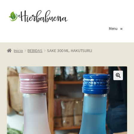
Ir
Ir
a
al
la
contenido
Menu
≡
navegación
Inicio
Inicio
BEBIDAS
SAKE 300 ML. HAKUTSURLI
About Us
Blog
Carrito
Cart
Checkout