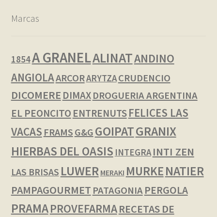
Marcas
A GRANEL
ALINAT
ANDINO
1854
ANGIOLA
ARCOR
CRUDENCIO
ARYTZA
DICOMERE
DIMAX
DROGUERIA ARGENTINA
FELICES LAS
EL PEONCITO
ENTRENUTS
GOIPAT
GRANIX
VACAS
FRAMS
G&G
HIERBAS DEL OASIS
INTI ZEN
INTEGRA
LUWER
NATIER
MURKE
LAS BRISAS
MERAKI
PAMPAGOURMET
PERGOLA
PATAGONIA
PRAMA
PROVEFARMA
RECETAS DE