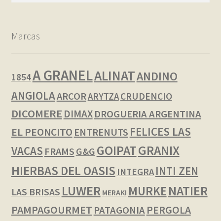
Marcas
A GRANEL
ALINAT
ANDINO
1854
ANGIOLA
ARCOR
CRUDENCIO
ARYTZA
DICOMERE
DIMAX
DROGUERIA ARGENTINA
FELICES LAS
EL PEONCITO
ENTRENUTS
GOIPAT
GRANIX
VACAS
FRAMS
G&G
HIERBAS DEL OASIS
INTI ZEN
INTEGRA
LUWER
NATIER
MURKE
LAS BRISAS
MERAKI
PAMPAGOURMET
PERGOLA
PATAGONIA