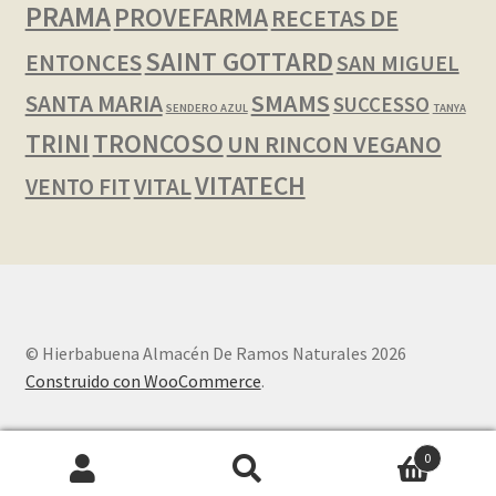
PRAMA
PROVEFARMA
RECETAS DE
SAINT GOTTARD
ENTONCES
SAN MIGUEL
SMAMS
SANTA MARIA
SUCCESSO
SENDERO AZUL
TANYA
TRINI
TRONCOSO
UN RINCON VEGANO
VITATECH
VENTO FIT
VITAL
© Hierbabuena Almacén De Ramos Naturales 2026
Construido con WooCommerce
.
0
Buscar
Buscar