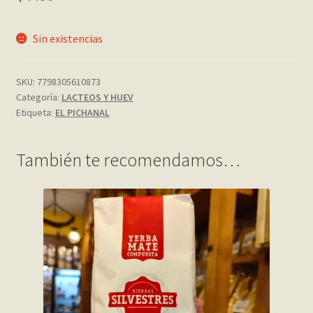
My account
Sin existencias
Página de ejemplo
SKU:
7798305610873
Categoría:
LACTEOS Y HUEV
Privacy Policy
Etiqueta:
EL PICHANAL
Sample Page
También te recomendamos…
Shop
Tienda
Wishlist
Wishlist