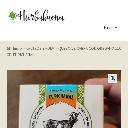
Ir
Ir
a
al
la
contenido
Menu
≡
navegación
Inicio
Inicio
LACTEOS Y HUEV
QUESO DE CABRA CON OREGANO 110
GR. EL PICHANAL
About Us
Blog
Carrito
Cart
Checkout